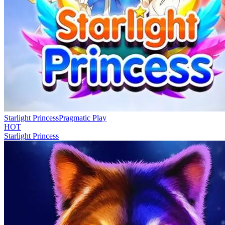
Starlight Princess
Pragmatic Play
HOT
Starlight Princess