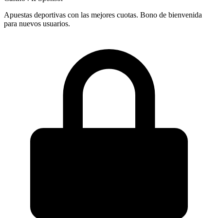
Apuestas deportivas con las mejores cuotas. Bono de bienvenida
para nuevos usuarios.