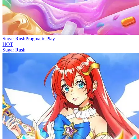
Sugar Rush
Pragmatic Play
HOT
Sugar Rush