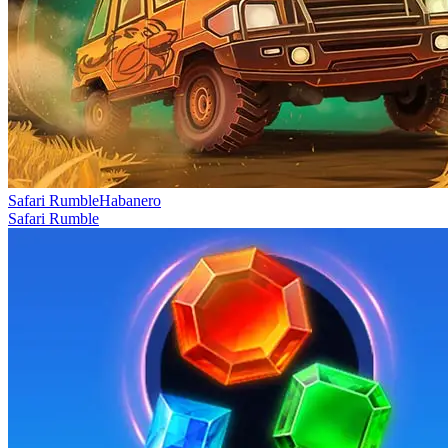
Safari Rumble
Habanero
Safari Rumble