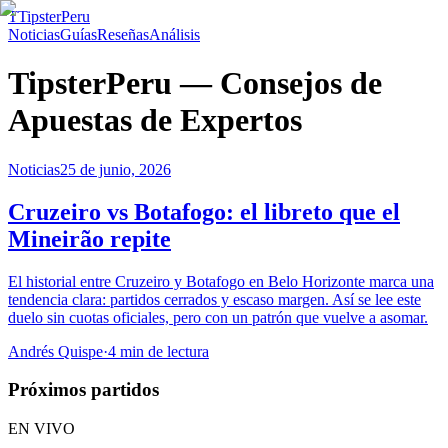
T
TipsterPeru
Noticias
Guías
Reseñas
Análisis
TipsterPeru
—
Consejos de
Apuestas de Expertos
Noticias
25 de junio, 2026
Cruzeiro vs Botafogo: el libreto que el
Mineirão repite
El historial entre Cruzeiro y Botafogo en Belo Horizonte marca una
tendencia clara: partidos cerrados y escaso margen. Así se lee este
duelo sin cuotas oficiales, pero con un patrón que vuelve a asomar.
Andrés Quispe
·
4 min
de lectura
Próximos partidos
EN VIVO