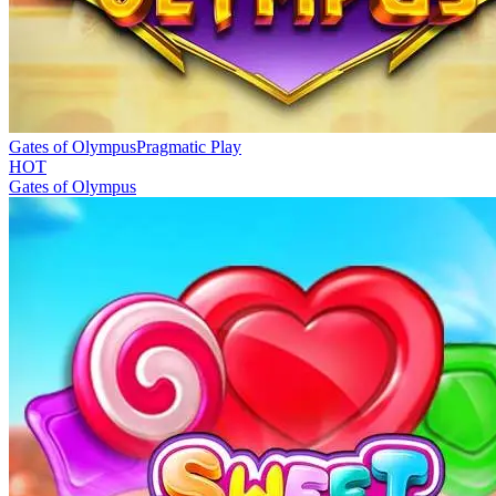
Gates of Olympus
Pragmatic Play
HOT
Gates of Olympus