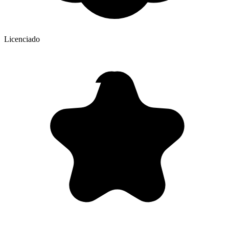
Licenciado