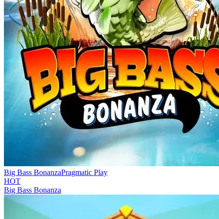
Big Bass Bonanza
Pragmatic Play
HOT
Big Bass Bonanza