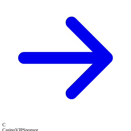
C
CasinoVIP
Sponsor