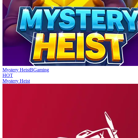
Mystery Heist
BGaming
HOT
Mystery Heist