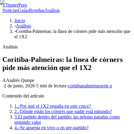
T
TipsterPeru
Noticias
Guías
Reseñas
Análisis
Inicio
›
Análisis
›
Coritiba-Palmeiras: la línea de córners pide más atención que
el 1X2
Análisis
Coritiba-Palmeiras: la línea de córners
pide más atención que el 1X2
A
Andrés Quispe
·
2 de junio, 2026
·
5 min
de lectura
·
coritiba
palmeiras
serie a
Contenido del artículo
1.
¿Por qué el 1X2 engaña en este cruce?
2.
¿Dónde están los córners que nadie está mirando?
3.
El partido dentro del partido: las pelotas paradas como
segundo valor
4.
¿Se apuesta en vivo o en pre-partido?