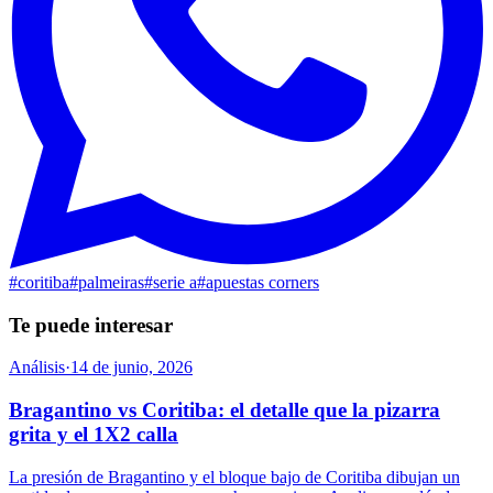
#
coritiba
#
palmeiras
#
serie a
#
apuestas corners
Te puede interesar
Análisis
·
14 de junio, 2026
Bragantino vs Coritiba: el detalle que la pizarra
grita y el 1X2 calla
La presión de Bragantino y el bloque bajo de Coritiba dibujan un