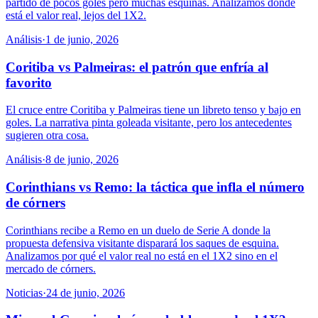
partido de pocos goles pero muchas esquinas. Analizamos dónde
está el valor real, lejos del 1X2.
Análisis
·
1 de junio, 2026
Coritiba vs Palmeiras: el patrón que enfría al
favorito
El cruce entre Coritiba y Palmeiras tiene un libreto tenso y bajo en
goles. La narrativa pinta goleada visitante, pero los antecedentes
sugieren otra cosa.
Análisis
·
8 de junio, 2026
Corinthians vs Remo: la táctica que infla el número
de córners
Corinthians recibe a Remo en un duelo de Serie A donde la
propuesta defensiva visitante disparará los saques de esquina.
Analizamos por qué el valor real no está en el 1X2 sino en el
mercado de córners.
Noticias
·
24 de junio, 2026