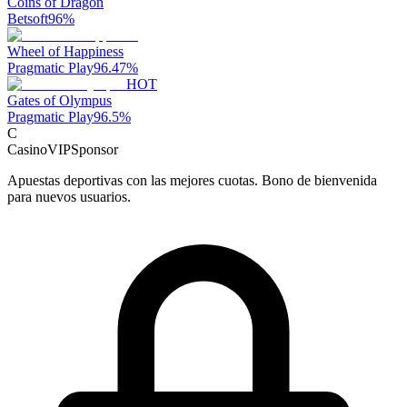
Coins of Dragon
Betsoft
96
%
Wheel of Happiness
Pragmatic Play
96.47
%
HOT
Gates of Olympus
Pragmatic Play
96.5
%
C
CasinoVIP
Sponsor
Apuestas deportivas con las mejores cuotas. Bono de bienvenida
para nuevos usuarios.