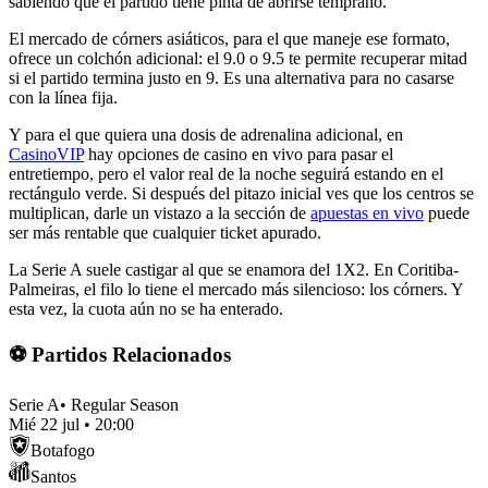
sabiendo que el partido tiene pinta de abrirse temprano.
El mercado de córners asiáticos, para el que maneje ese formato,
ofrece un colchón adicional: el 9.0 o 9.5 te permite recuperar mitad
si el partido termina justo en 9. Es una alternativa para no casarse
con la línea fija.
Y para el que quiera una dosis de adrenalina adicional, en
CasinoVIP
hay opciones de casino en vivo para pasar el
entretiempo, pero el valor real de la noche seguirá estando en el
rectángulo verde. Si después del pitazo inicial ves que los centros se
multiplican, darle un vistazo a la sección de
apuestas en vivo
puede
ser más rentable que cualquier ticket apurado.
La Serie A suele castigar al que se enamora del 1X2. En Coritiba-
Palmeiras, el filo lo tiene el mercado más silencioso: los córners. Y
esta vez, la cuota aún no se ha enterado.
⚽ Partidos Relacionados
Serie A
•
Regular Season
Mié 22 jul
•
20:00
Botafogo
Santos