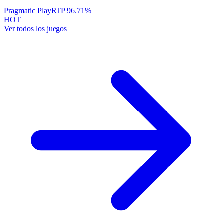
Pragmatic Play
RTP
96.71
%
HOT
Ver todos los juegos