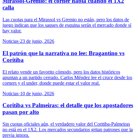
Mirassol-Gremio: el córner habla cuando el 1X2
calla
Las cuotas para el Mirassol vs Gremio no están, pero los datos de
juego indican que los saques de esquina serán el mercado donde sí
hay valor.
Noticias
·
23 de junio, 2026
El patrón que la narrativa no lee: Bragantino vs
Coritiba
El relato vende un favorito cómodo, pero los datos históricos
apuntan a un partido cerrado. Carlos Méndez lee el cruce desde los
corners y el under, donde puede estar el valor real.
Noticias
·
10 de junio, 2026
Coritiba vs Palmeiras: el detalle que los apostadores
pasan por alto
Sin cuotas oficiales aún, el verdadero valor del Coritiba-Palmeiras
no está en el 1X2. Los mercados secundarios gritan patrones que la
previa ignora.