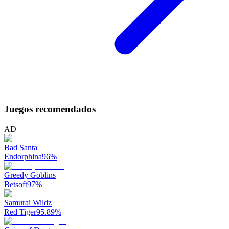
Juegos recomendados
AD
Bad Santa
Endorphina
96
%
Greedy Goblins
Betsoft
97
%
Samurai Wildz
Red Tiger
95.89
%