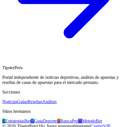
TipsterPeru
Portal independiente de noticias deportivas, análisis de apuestas y
reseñas de casas de apuestas para el mercado peruano.
Secciones
Noticias
Guías
Reseñas
Análisis
Sitios hermanos
E
EstrategiasBet
G
GuiaDeporte
B
BancaPro
M
MetodoBet
©
2026
TipsterPeru
|
18+ Juega responsablemente
|
CasinoVIP