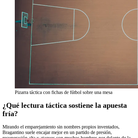
Pizarra táctica con fichas de fútbol sobre una mesa
¿Qué lectura táctica sostiene la apuesta
fría?
Mirando el emparejamiento sin nombres propios inventados,
Bragantino suele encajar mejor en un partido de presión,
recuperación alta y ataques con muchos hombres por delante de la