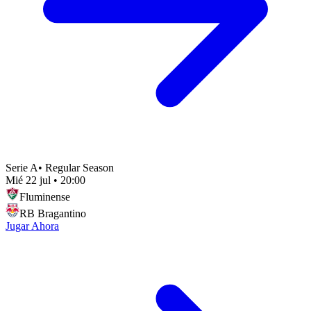
Serie A
•
Regular Season
Mié 22 jul
•
20:00
Fluminense
RB Bragantino
Jugar Ahora