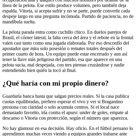
línea de la pelota. Ese estilo produce volumen, pero también deja
espalda. Vitoria, si acepta sufrir y no se parte, puede convertir cada
despeje largo en una pregunta incómoda. Partido de paciencia, no de
mandíbula suelta.
La pelota parada entra como cuchillo chico. En duelos parejos de
Brasil, el córner lateral, la falta cerca del área y el rebote en la frontal
valen casi tanto como una jugada elaborada. Por eso desconfío del
apostador que mira solo posesión o remates totales después del
primer cuarto de hora. Un equipo puede estar encerrado y aun así
tener la llave más peligrosa del partido, esa que aparece en una
pelota sucia, mal despejada, con tres piernas cruzándose y nadie
entendiendo bien quién la tocó al final.
¿Qué haría con mi propio dinero?
Guardaría banca hasta que salgan precios reales. Si la casa publica
cuotas equilibradas, prefiero esperar el vivo y ver si Bragantino
presiona con claridad o solo acumula centros. Si el local nace
demasiado favorito, iría contra el apuro: under de goles, empate al
descanso o Vitoria con protección, según el número que aparezca.
No hay glamour en esa decisión. Hay oficio. En el fútbol peruano lo
aprendimos muchas veces viendo a equipos grandes trabarse ante