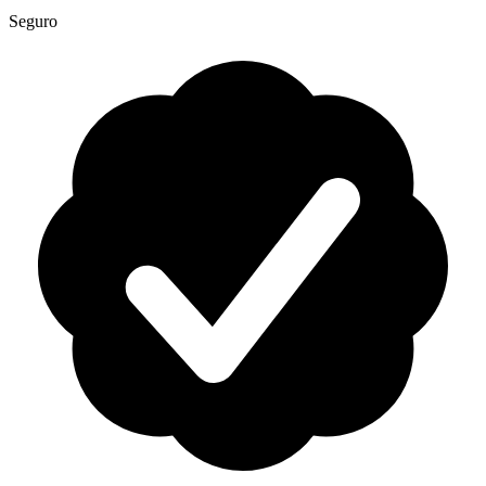
Seguro