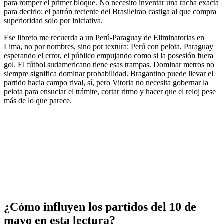
para romper el primer bloque. No necesito inventar una racha exacta
para decirlo; el patrón reciente del Brasileirao castiga al que compra
superioridad solo por iniciativa.
Ese libreto me recuerda a un Perú-Paraguay de Eliminatorias en
Lima, no por nombres, sino por textura: Perú con pelota, Paraguay
esperando el error, el público empujando como si la posesión fuera
gol. El fútbol sudamericano tiene esas trampas. Dominar metros no
siempre significa dominar probabilidad. Bragantino puede llevar el
partido hacia campo rival, sí, pero Vitoria no necesita gobernar la
pelota para ensuciar el trámite, cortar ritmo y hacer que el reloj pese
más de lo que parece.
¿Cómo influyen los partidos del 10 de
mayo en esta lectura?