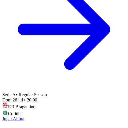
Serie A
•
Regular Season
Dom 26 jul
•
20:00
RB Bragantino
Coritiba
Jugar Ahora