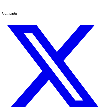
Compartir