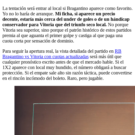
La tentación será entrar al local si Bragantino aparece como favorito.
Yo no lo haría de arranque.
Mi ficha, si aparece un precio
decente, estaría más cerca del under de goles o de un hándicap
conservador para Vitoria que del triunfo seco local.
No porque
Vitoria sea superior, sino porque el patrón histórico de estos partidos
premia al que aguanta el primer golpe y castiga al que paga una
cuota corta por sensación de dominio.
Para seguir la apertura real, la vista detallada del partido en
RB
Bragantino vs Vitoria con cuotas actualizadas
será más útil que
cualquier pronóstico escrito antes de que el mercado hable. Si el
1X2 aparece con local muy hundido, el número obligará a buscar
protección. Si el empate sale alto sin razón táctica, puede convertirse
en el rincón incómodo del boleto. Raro, pero jugable.