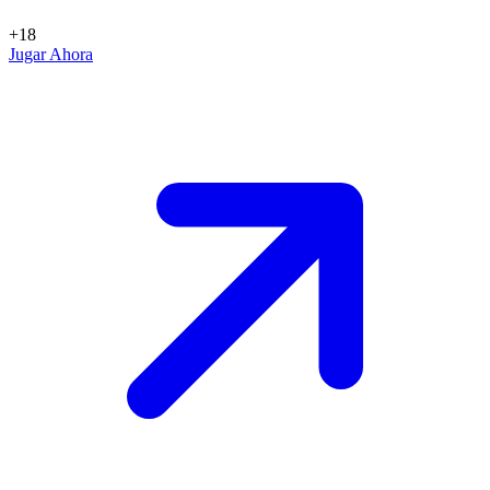
+18
Jugar Ahora