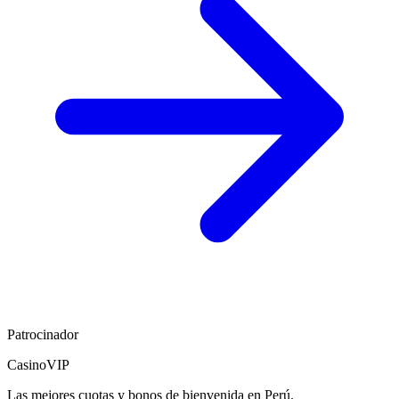
Patrocinador
CasinoVIP
Las mejores cuotas y bonos de bienvenida en Perú.