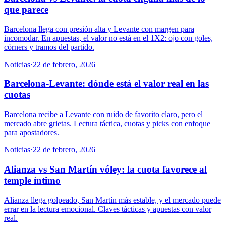
que parece
Barcelona llega con presión alta y Levante con margen para
incomodar. En apuestas, el valor no está en el 1X2: ojo con goles,
córners y tramos del partido.
Noticias
·
22 de febrero, 2026
Barcelona-Levante: dónde está el valor real en las
cuotas
Barcelona recibe a Levante con ruido de favorito claro, pero el
mercado abre grietas. Lectura táctica, cuotas y picks con enfoque
para apostadores.
Noticias
·
22 de febrero, 2026
Alianza vs San Martín vóley: la cuota favorece al
temple íntimo
Alianza llega golpeado, San Martín más estable, y el mercado puede
errar en la lectura emocional. Claves tácticas y apuestas con valor
real.