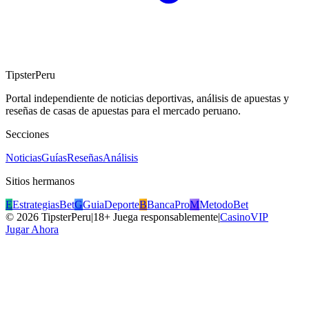
TipsterPeru
Portal independiente de noticias deportivas, análisis de apuestas y
reseñas de casas de apuestas para el mercado peruano.
Secciones
Noticias
Guías
Reseñas
Análisis
Sitios hermanos
E
EstrategiasBet
G
GuiaDeporte
B
BancaPro
M
MetodoBet
©
2026
TipsterPeru
|
18+ Juega responsablemente
|
CasinoVIP
Jugar Ahora