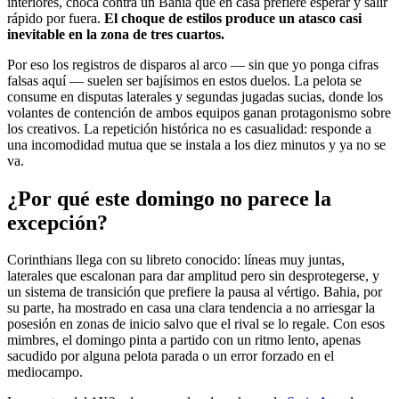
interiores, choca contra un Bahia que en casa prefiere esperar y salir
rápido por fuera.
El choque de estilos produce un atasco casi
inevitable en la zona de tres cuartos.
Por eso los registros de disparos al arco — sin que yo ponga cifras
falsas aquí — suelen ser bajísimos en estos duelos. La pelota se
consume en disputas laterales y segundas jugadas sucias, donde los
volantes de contención de ambos equipos ganan protagonismo sobre
los creativos. La repetición histórica no es casualidad: responde a
una incomodidad mutua que se instala a los diez minutos y ya no se
va.
¿Por qué este domingo no parece la
excepción?
Corinthians llega con su libreto conocido: líneas muy juntas,
laterales que escalonan para dar amplitud pero sin desprotegerse, y
un sistema de transición que prefiere la pausa al vértigo. Bahia, por
su parte, ha mostrado en casa una clara tendencia a no arriesgar la
posesión en zonas de inicio salvo que el rival se lo regale. Con esos
mimbres, el domingo pinta a partido con un ritmo lento, apenas
sacudido por alguna pelota parada o un error forzado en el
mediocampo.