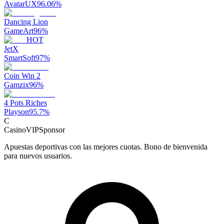
AvatarUX
96.06
%
Dancing Lion
GameArt
96
%
HOT
JetX
SmartSoft
97
%
Coin Win 2
Gamzix
96
%
4 Pots Riches
Playson
95.7
%
C
CasinoVIP
Sponsor
Apuestas deportivas con las mejores cuotas. Bono de bienvenida
para nuevos usuarios.