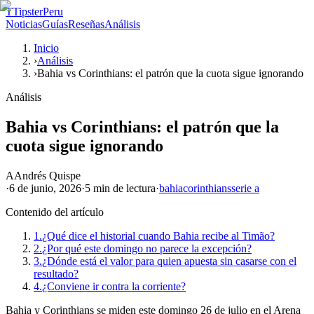
T
TipsterPeru
Noticias
Guías
Reseñas
Análisis
Inicio
›
Análisis
›
Bahia vs Corinthians: el patrón que la cuota sigue ignorando
Análisis
Bahia vs Corinthians: el patrón que la
cuota sigue ignorando
A
Andrés Quispe
·
6 de junio, 2026
·
5 min
de lectura
·
bahia
corinthians
serie a
Contenido del artículo
1.
¿Qué dice el historial cuando Bahia recibe al Timão?
2.
¿Por qué este domingo no parece la excepción?
3.
¿Dónde está el valor para quien apuesta sin casarse con el
resultado?
4.
¿Conviene ir contra la corriente?
Bahia y Corinthians se miden este domingo 26 de julio en el Arena