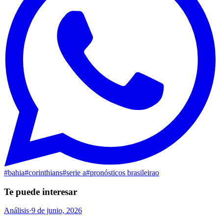
#
bahia
#
corinthians
#
serie a
#
pronósticos brasileirao
Te puede interesar
Análisis
·
9 de junio, 2026