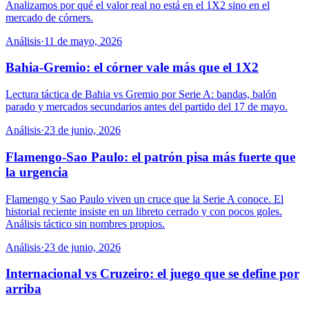
Analizamos por qué el valor real no está en el 1X2 sino en el
mercado de córners.
Análisis
·
11 de mayo, 2026
Bahia-Gremio: el córner vale más que el 1X2
Lectura táctica de Bahia vs Gremio por Serie A: bandas, balón
parado y mercados secundarios antes del partido del 17 de mayo.
Análisis
·
23 de junio, 2026
Flamengo-Sao Paulo: el patrón pisa más fuerte que
la urgencia
Flamengo y Sao Paulo viven un cruce que la Serie A conoce. El
historial reciente insiste en un libreto cerrado y con pocos goles.
Análisis táctico sin nombres propios.
Análisis
·
23 de junio, 2026
Internacional vs Cruzeiro: el juego que se define por
arriba