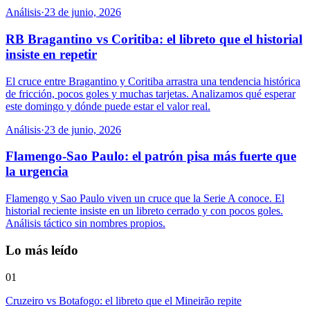
Análisis
·
23 de junio, 2026
RB Bragantino vs Coritiba: el libreto que el historial
insiste en repetir
El cruce entre Bragantino y Coritiba arrastra una tendencia histórica
de fricción, pocos goles y muchas tarjetas. Analizamos qué esperar
este domingo y dónde puede estar el valor real.
Análisis
·
23 de junio, 2026
Flamengo-Sao Paulo: el patrón pisa más fuerte que
la urgencia
Flamengo y Sao Paulo viven un cruce que la Serie A conoce. El
historial reciente insiste en un libreto cerrado y con pocos goles.
Análisis táctico sin nombres propios.
Lo más leído
01
Cruzeiro vs Botafogo: el libreto que el Mineirão repite