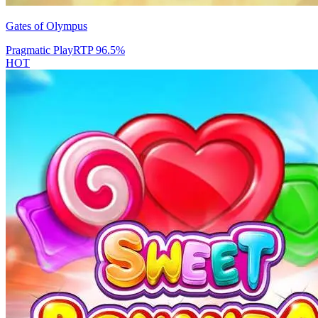
Gates of Olympus
Pragmatic Play
RTP
96.5
%
HOT