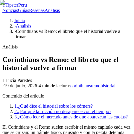
T
TipsterPeru
Noticias
Guías
Reseñas
Análisis
Inicio
›
Análisis
›
Corinthians vs Remo: el libreto que el historial vuelve a
firmar
Análisis
Corinthians vs Remo: el libreto que el
historial vuelve a firmar
L
Lucía Paredes
·
19 de junio, 2026
·
4 min
de lectura
·
corinthians
remo
historial
Contenido del artículo
1.
¿Qué dice el historial sobre los córners?
2.
¿Por qué la fricción no desaparece con el tiempo?
3.
¿Cómo leer el mercado antes de que aparezcan las cuotas?
El Corinthians y el Remo suelen escribir el mismo capítulo cada vez
que se cruzan: un trámite físico, pausado y con la pelota detenida