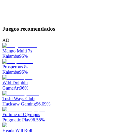
Juegos recomendados
AD
Mango Multi 7s
Kalamba
96
%
Prosperous 8s
Kalamba
96
%
Wild Dolphin
GameArt
96
%
Toshi Ways Club
Hacksaw Gaming
96.09
%
Fortune of Olympus
Pragmatic Play
96.55
%
Heads Will Roll