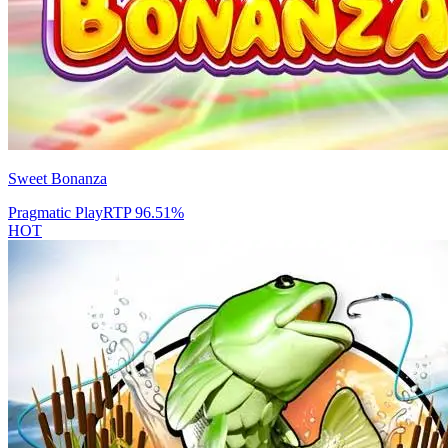
Sweet Bonanza
Pragmatic Play
RTP
96.51
%
HOT