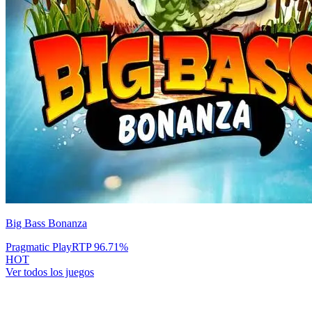
Big Bass Bonanza
Pragmatic Play
RTP
96.71
%
HOT
Ver todos los juegos