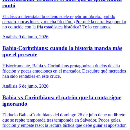
contó
El clásico interestatal brasileño suele repetir un libreto: partido
cerrado, pocas luces y mucha fricción. ¿Por qué la narrativa popular
no coincide con la fría estadística histórica? Te lo contamos.
Análisis
·
9 de junio, 2026
Bahia-Corinthians: cuando la historia manda más
que el presente
Históricamente, Bahia y Corinthians protagonizan duelos de alta
fricción y pocas emociones en el marcador. Descubre qué mercados
han sido rentables en este cruce.
Análisis
·
6 de junio, 2026
Bahia vs Corinthians: el patrón que la cuota sigue
ignorando
El duelo Bahia-Corinthians del domingo 26 de julio tiene un libreto
que se repite temporada tras temporada en Salvador. Pocos goles,
fricción y empate raso: la lectura táctica que debe guiar al apostador.