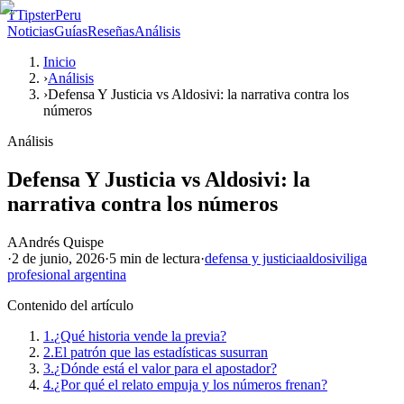
T
TipsterPeru
Noticias
Guías
Reseñas
Análisis
Inicio
›
Análisis
›
Defensa Y Justicia vs Aldosivi: la narrativa contra los
números
Análisis
Defensa Y Justicia vs Aldosivi: la
narrativa contra los números
A
Andrés Quispe
·
2 de junio, 2026
·
5 min
de lectura
·
defensa y justicia
aldosivi
liga
profesional argentina
Contenido del artículo
1.
¿Qué historia vende la previa?
2.
El patrón que las estadísticas susurran
3.
¿Dónde está el valor para el apostador?
4.
¿Por qué el relato empuja y los números frenan?