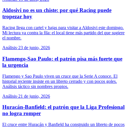
Aldosivi no es un chiste: por qué Racing puede
tropezar hoy
Racing llega con cartel y bajas para visitar a Aldosivi este domingo.
Mi lectura va contra la fila: el local tiene más partido del que sugiere
el nombre.
Análisis
·
23 de junio, 2026
Flamengo-Sao Paulo: el patrón pisa más fuerte que
la urgencia
Flamengo y Sao Paulo viven un cruce que la Serie A conoce. El
historial reciente insiste en un libreto cerrado y con pocos goles.
Análisis táctico sin nombres propios.
Análisis
·
21 de junio, 2026
Huracán-Banfield: el patrón que la Liga Profesional
no logra romper
El cruce entre Huracán y Banfield ha construido un libreto de pocos