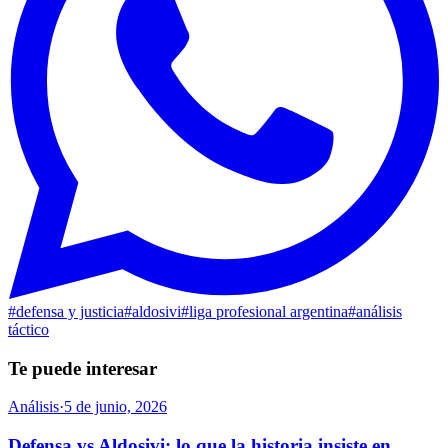
#
defensa y justicia
#
aldosivi
#
liga profesional argentina
#
análisis
táctico
Te puede interesar
Análisis
·
5 de junio, 2026
Defensa vs Aldosivi: lo que la historia insiste en