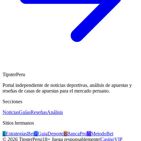
TipsterPeru
Portal independiente de noticias deportivas, análisis de apuestas y
reseñas de casas de apuestas para el mercado peruano.
Secciones
Noticias
Guías
Reseñas
Análisis
Sitios hermanos
E
EstrategiasBet
G
GuiaDeporte
B
BancaPro
M
MetodoBet
©
2026
TipsterPeru
|
18+ Juega responsablemente
|
CasinoVIP