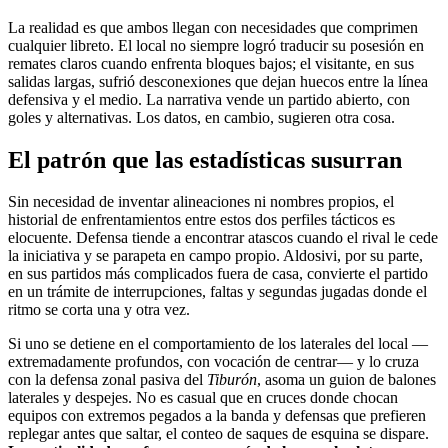
La realidad es que ambos llegan con necesidades que comprimen
cualquier libreto. El local no siempre logró traducir su posesión en
remates claros cuando enfrenta bloques bajos; el visitante, en sus
salidas largas, sufrió desconexiones que dejan huecos entre la línea
defensiva y el medio. La narrativa vende un partido abierto, con
goles y alternativas. Los datos, en cambio, sugieren otra cosa.
El patrón que las estadísticas susurran
Sin necesidad de inventar alineaciones ni nombres propios, el
historial de enfrentamientos entre estos dos perfiles tácticos es
elocuente. Defensa tiende a encontrar atascos cuando el rival le cede
la iniciativa y se parapeta en campo propio. Aldosivi, por su parte,
en sus partidos más complicados fuera de casa, convierte el partido
en un trámite de interrupciones, faltas y segundas jugadas donde el
ritmo se corta una y otra vez.
Si uno se detiene en el comportamiento de los laterales del local —
extremadamente profundos, con vocación de centrar— y lo cruza
con la defensa zonal pasiva del
Tiburón
, asoma un guion de balones
laterales y despejes. No es casual que en cruces donde chocan
equipos con extremos pegados a la banda y defensas que prefieren
replegar antes que saltar, el conteo de saques de esquina se dispare.