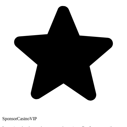
Sponsor
CasinoVIP