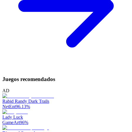
Juegos recomendados
AD
Rabid Randy Dark Trails
NetEnt
96.13
%
Lady Luck
GameArt
96
%