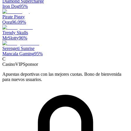
Diamond Supercharge
Iron Dog
95
%
Pirate Piggy
Qora
96.09
%
Trendy Skulls
MrSlotty
96
%
Serengeti Sunrise
Mancala Gaming
95
%
C
CasinoVIP
Sponsor
Apuestas deportivas con las mejores cuotas. Bono de bienvenida
para nuevos usuarios.