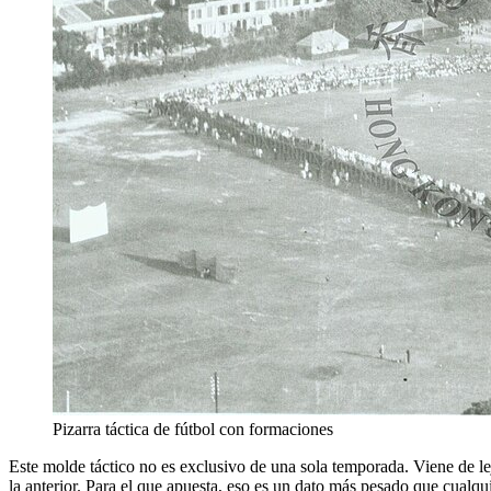
Pizarra táctica de fútbol con formaciones
Este molde táctico no es exclusivo de una sola temporada. Viene de lej
la anterior. Para el que apuesta, eso es un dato más pesado que cualquie