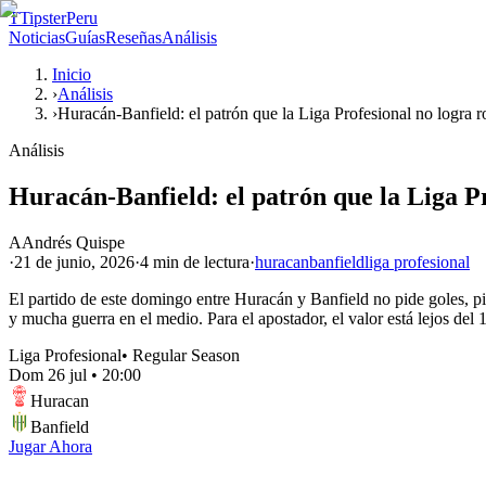
T
TipsterPeru
Noticias
Guías
Reseñas
Análisis
Inicio
›
Análisis
›
Huracán-Banfield: el patrón que la Liga Profesional no logra 
Análisis
Huracán-Banfield: el patrón que la Liga P
A
Andrés Quispe
·
21 de junio, 2026
·
4 min
de lectura
·
huracan
banfield
liga profesional
El partido de este domingo entre Huracán y Banfield no pide goles, pid
y mucha guerra en el medio. Para el apostador, el valor está lejos del
Liga Profesional
•
Regular Season
Dom 26 jul
•
20:00
Huracan
Banfield
Jugar Ahora