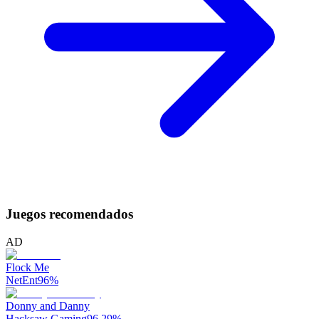
Juegos recomendados
AD
Flock Me
NetEnt
96
%
Donny and Danny
Hacksaw Gaming
96.29
%