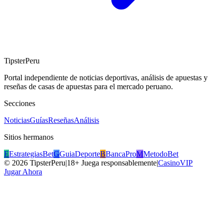
TipsterPeru
Portal independiente de noticias deportivas, análisis de apuestas y
reseñas de casas de apuestas para el mercado peruano.
Secciones
Noticias
Guías
Reseñas
Análisis
Sitios hermanos
E
EstrategiasBet
G
GuiaDeporte
B
BancaPro
M
MetodoBet
©
2026
TipsterPeru
|
18+ Juega responsablemente
|
CasinoVIP
Jugar Ahora