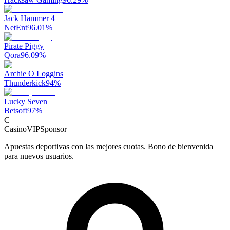
Jack Hammer 4
NetEnt
96.01
%
Pirate Piggy
Qora
96.09
%
Archie O Loggins
Thunderkick
94
%
Lucky Seven
Betsoft
97
%
C
CasinoVIP
Sponsor
Apuestas deportivas con las mejores cuotas. Bono de bienvenida
para nuevos usuarios.