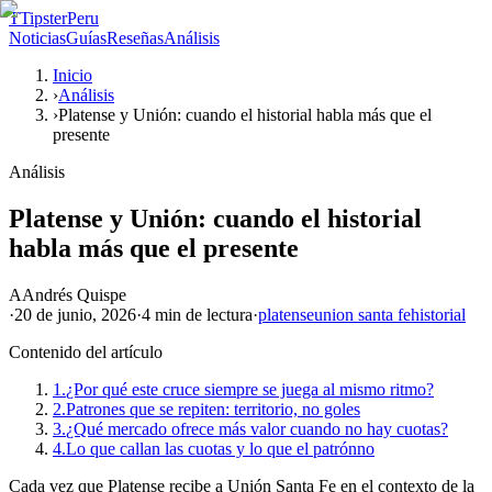
T
TipsterPeru
Noticias
Guías
Reseñas
Análisis
Inicio
›
Análisis
›
Platense y Unión: cuando el historial habla más que el
presente
Análisis
Platense y Unión: cuando el historial
habla más que el presente
A
Andrés Quispe
·
20 de junio, 2026
·
4 min
de lectura
·
platense
union santa fe
historial
Contenido del artículo
1.
¿Por qué este cruce siempre se juega al mismo ritmo?
2.
Patrones que se repiten: territorio, no goles
3.
¿Qué mercado ofrece más valor cuando no hay cuotas?
4.
Lo que callan las cuotas y lo que el patrónno
Cada vez que Platense recibe a Unión Santa Fe en el contexto de la