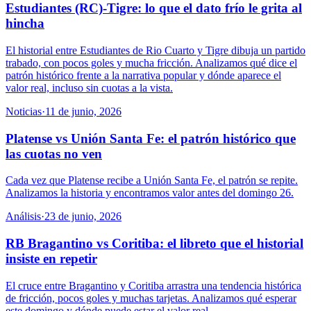
Estudiantes (RC)-Tigre: lo que el dato frío le grita al
hincha
El historial entre Estudiantes de Rio Cuarto y Tigre dibuja un partido
trabado, con pocos goles y mucha fricción. Analizamos qué dice el
patrón histórico frente a la narrativa popular y dónde aparece el
valor real, incluso sin cuotas a la vista.
Noticias
·
11 de junio, 2026
Platense vs Unión Santa Fe: el patrón histórico que
las cuotas no ven
Cada vez que Platense recibe a Unión Santa Fe, el patrón se repite.
Analizamos la historia y encontramos valor antes del domingo 26.
Análisis
·
23 de junio, 2026
RB Bragantino vs Coritiba: el libreto que el historial
insiste en repetir
El cruce entre Bragantino y Coritiba arrastra una tendencia histórica
de fricción, pocos goles y muchas tarjetas. Analizamos qué esperar
este domingo y dónde puede estar el valor real.