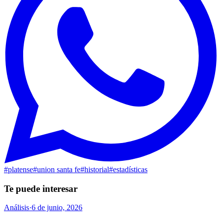
#
platense
#
union santa fe
#
historial
#
estadísticas
Te puede interesar
Análisis
·
6 de junio, 2026