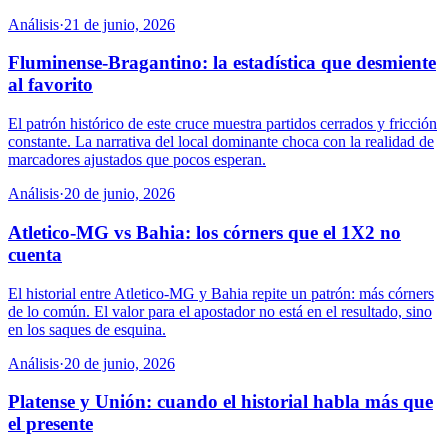
Análisis
·
21 de junio, 2026
Fluminense-Bragantino: la estadística que desmiente
al favorito
El patrón histórico de este cruce muestra partidos cerrados y fricción
constante. La narrativa del local dominante choca con la realidad de
marcadores ajustados que pocos esperan.
Análisis
·
20 de junio, 2026
Atletico-MG vs Bahia: los córners que el 1X2 no
cuenta
El historial entre Atletico-MG y Bahia repite un patrón: más córners
de lo común. El valor para el apostador no está en el resultado, sino
en los saques de esquina.
Análisis
·
20 de junio, 2026
Platense y Unión: cuando el historial habla más que
el presente