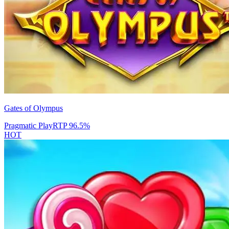
Gates of Olympus
Pragmatic Play
RTP
96.5
%
HOT