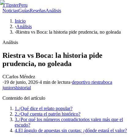
T
TipsterPeru
Noticias
Guías
Reseñas
Análisis
Inicio
›
Análisis
›
Riestra vs Boca: la historia pide prudencia, no goleada
Análisis
Riestra vs Boca: la historia pide
prudencia, no goleada
C
Carlos Méndez
·
19 de junio, 2026
·
4 min
de lectura
·
deportivo riestra
boca
juniors
historial
Contenido del artículo
1.
¿Qué dice el relato popular?
2.
¿Qué cuenta el patrón histórico?
3.
¿Por qué los números contradictorios valen más que el
escudo?
4.
El ángulo de apuestas sin cuotas: ¿dónde estará el valor?