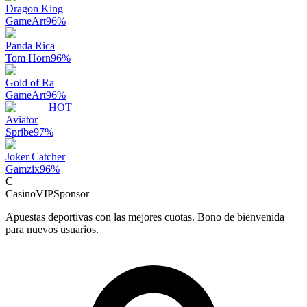
Dragon King
GameArt
96
%
Panda Rica
Tom Horn
96
%
Gold of Ra
GameArt
96
%
HOT
Aviator
Spribe
97
%
Joker Catcher
Gamzix
96
%
C
CasinoVIP
Sponsor
Apuestas deportivas con las mejores cuotas. Bono de bienvenida
para nuevos usuarios.