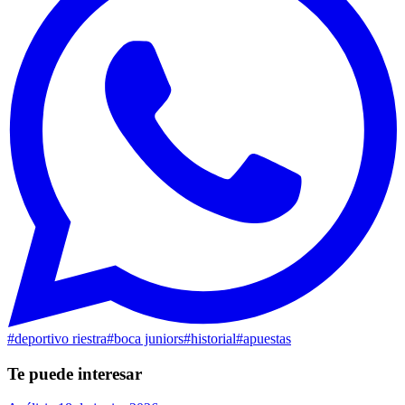
#
deportivo riestra
#
boca juniors
#
historial
#
apuestas
Te puede interesar