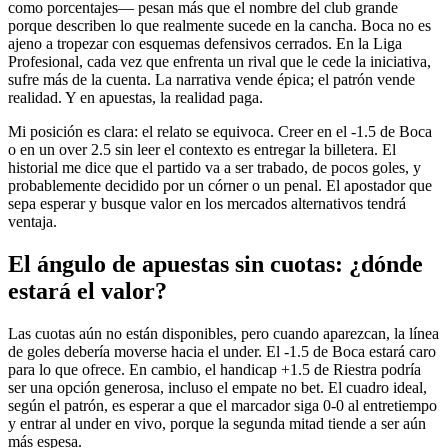
como porcentajes— pesan más que el nombre del club grande
porque describen lo que realmente sucede en la cancha. Boca no es
ajeno a tropezar con esquemas defensivos cerrados. En la Liga
Profesional, cada vez que enfrenta un rival que le cede la iniciativa,
sufre más de la cuenta. La narrativa vende épica; el patrón vende
realidad. Y en apuestas, la realidad paga.
Mi posición es clara: el relato se equivoca. Creer en el -1.5 de Boca
o en un over 2.5 sin leer el contexto es entregar la billetera. El
historial me dice que el partido va a ser trabado, de pocos goles, y
probablemente decidido por un córner o un penal. El apostador que
sepa esperar y busque valor en los mercados alternativos tendrá
ventaja.
El ángulo de apuestas sin cuotas: ¿dónde
estará el valor?
Las cuotas aún no están disponibles, pero cuando aparezcan, la línea
de goles debería moverse hacia el under. El -1.5 de Boca estará caro
para lo que ofrece. En cambio, el handicap +1.5 de Riestra podría
ser una opción generosa, incluso el empate no bet. El cuadro ideal,
según el patrón, es esperar a que el marcador siga 0-0 al entretiempo
y entrar al under en vivo, porque la segunda mitad tiende a ser aún
más espesa.