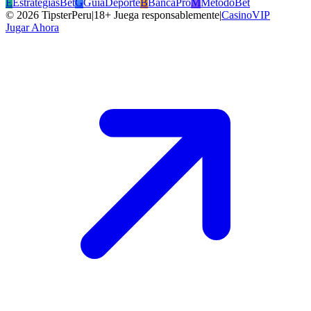
E
EstrategiasBet
G
GuiaDeporte
B
BancaPro
M
MetodoBet
©
2026
TipsterPeru
|
18+ Juega responsablemente
|
CasinoVIP
Jugar Ahora