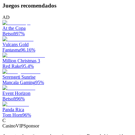
Juegos recomendados
AD
At the Copa
Betsoft
97
%
Vulcans Gold
Fantasma
96.16
%
Million Christmas 3
Red Rake
95.4
%
Serengeti Sunrise
Mancala Gaming
95
%
Event Horizon
Betsoft
96
%
Panda Rica
Tom Horn
96
%
C
CasinoVIP
Sponsor