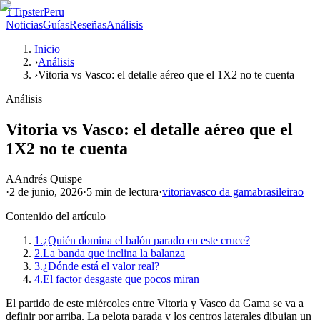
T
TipsterPeru
Noticias
Guías
Reseñas
Análisis
Inicio
›
Análisis
›
Vitoria vs Vasco: el detalle aéreo que el 1X2 no te cuenta
Análisis
Vitoria vs Vasco: el detalle aéreo que el
1X2 no te cuenta
A
Andrés Quispe
·
2 de junio, 2026
·
5 min
de lectura
·
vitoria
vasco da gama
brasileirao
Contenido del artículo
1.
¿Quién domina el balón parado en este cruce?
2.
La banda que inclina la balanza
3.
¿Dónde está el valor real?
4.
El factor desgaste que pocos miran
El partido de este miércoles entre Vitoria y Vasco da Gama se va a
definir por arriba. La pelota parada y los centros laterales dibujan un