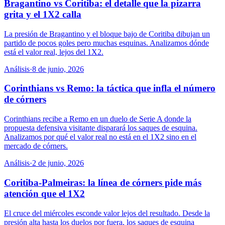
Bragantino vs Coritiba: el detalle que la pizarra
grita y el 1X2 calla
La presión de Bragantino y el bloque bajo de Coritiba dibujan un
partido de pocos goles pero muchas esquinas. Analizamos dónde
está el valor real, lejos del 1X2.
Análisis
·
8 de junio, 2026
Corinthians vs Remo: la táctica que infla el número
de córners
Corinthians recibe a Remo en un duelo de Serie A donde la
propuesta defensiva visitante disparará los saques de esquina.
Analizamos por qué el valor real no está en el 1X2 sino en el
mercado de córners.
Análisis
·
2 de junio, 2026
Coritiba-Palmeiras: la línea de córners pide más
atención que el 1X2
El cruce del miércoles esconde valor lejos del resultado. Desde la
presión alta hasta los duelos por fuera, los saques de esquina