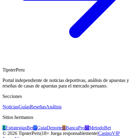
TipsterPeru
Portal independiente de noticias deportivas, análisis de apuestas y
reseñas de casas de apuestas para el mercado peruano.
Secciones
Noticias
Guías
Reseñas
Análisis
Sitios hermanos
E
EstrategiasBet
G
GuiaDeporte
B
BancaPro
M
MetodoBet
©
2026
TipsterPeru
|
18+ Juega responsablemente
|
CasinoVIP