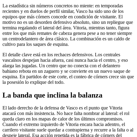
La estadística sin números concretos no miente: en temporadas
recientes y en duelos de perfil similar, Vasco ha sido uno de los
equipos que más córners concede en condición de visitante. El
motivo no es un desorden defensivo absoluto, sino un repliegue que
termina regalando el lateral del área. Vitoria, mientras tanto, figura
entre los que más remates de cabeza genera pese a no tener siempre
un centrodelantero de área clásico. La combinación es un caldo de
cultivo para los saques de esquina.
El detalle clave está en los rechaces defensivos. Los centrales
vascaínos despejan hacia afuera, casi nunca hacia el centro, y eso
alarga las jugadas. Un centro que no conecta con el delantero
bahiano rebota en un zaguero y se convierte en un nuevo saque de
esquina. En partidos de este corte, el conteo de córners crece sin que
la posesión lo explique del todo.
La banda que inclina la balanza
El lado derecho de la defensa de Vasco es el punto que Vitoria
atacará con más insistencia. No hace falta nombrar al lateral: el rol
queda claro en los mapas de calor de los últimos compromisos.
Cuando el extremo izquierdo de Vitoria encara hacia adentro, el
carrilero visitante suele quedar a contrapierna y recurre a la falta o al
despeje lateral. Esa acción repetida es la fábrica de córners del