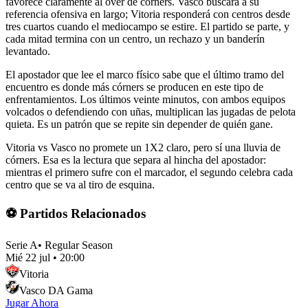
favorece claramente al over de córners. Vasco buscará a su
referencia ofensiva en largo; Vitoria responderá con centros desde
tres cuartos cuando el mediocampo se estire. El partido se parte, y
cada mitad termina con un centro, un rechazo y un banderín
levantado.
El apostador que lee el marco físico sabe que el último tramo del
encuentro es donde más córners se producen en este tipo de
enfrentamientos. Los últimos veinte minutos, con ambos equipos
volcados o defendiendo con uñas, multiplican las jugadas de pelota
quieta. Es un patrón que se repite sin depender de quién gane.
Vitoria vs Vasco no promete un 1X2 claro, pero sí una lluvia de
córners. Esa es la lectura que separa al hincha del apostador:
mientras el primero sufre con el marcador, el segundo celebra cada
centro que se va al tiro de esquina.
⚽ Partidos Relacionados
Serie A
•
Regular Season
Mié 22 jul
•
20:00
Vitoria
Vasco DA Gama
Jugar Ahora