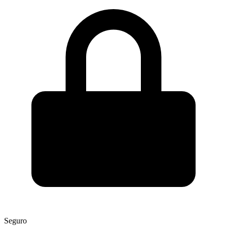
Seguro