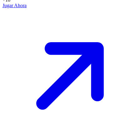
Jugar Ahora