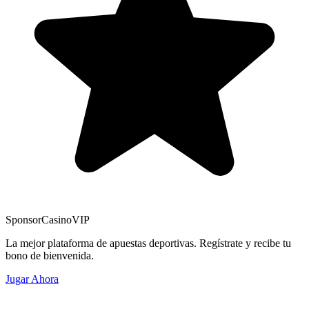
Sponsor
CasinoVIP
La mejor plataforma de apuestas deportivas. Regístrate y recibe tu
bono de bienvenida.
Jugar Ahora