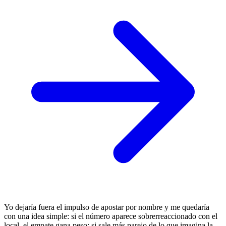
Yo dejaría fuera el impulso de apostar por nombre y me quedaría
con una idea simple: si el número aparece sobrerreaccionado con el
local, el empate gana peso; si sale más parejo de lo que imagina la