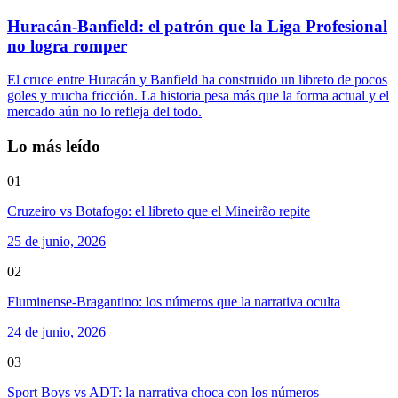
Huracán-Banfield: el patrón que la Liga Profesional
no logra romper
El cruce entre Huracán y Banfield ha construido un libreto de pocos
goles y mucha fricción. La historia pesa más que la forma actual y el
mercado aún no lo refleja del todo.
Lo más leído
01
Cruzeiro vs Botafogo: el libreto que el Mineirão repite
25 de junio, 2026
02
Fluminense-Bragantino: los números que la narrativa oculta
24 de junio, 2026
03
Sport Boys vs ADT: la narrativa choca con los números