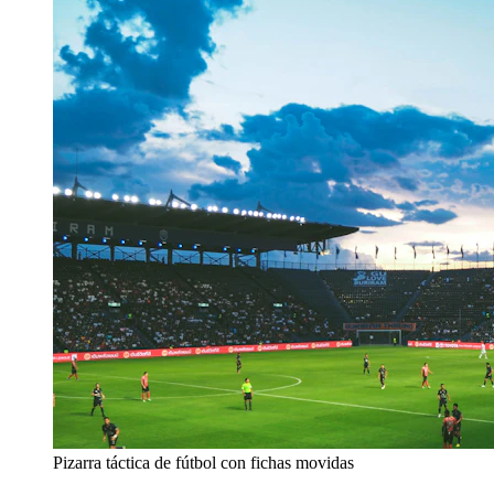
Pizarra táctica de fútbol con fichas movidas