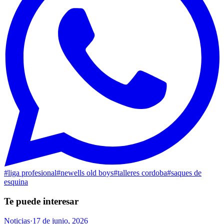
#
liga profesional
#
newells old boys
#
talleres cordoba
#
saques de
esquina
Te puede interesar
Noticias
·
17 de junio, 2026