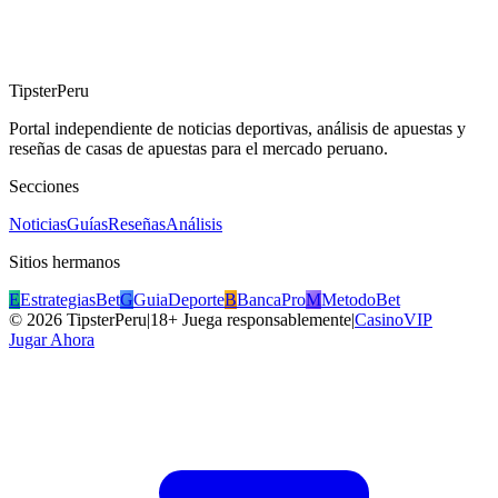
TipsterPeru
Portal independiente de noticias deportivas, análisis de apuestas y
reseñas de casas de apuestas para el mercado peruano.
Secciones
Noticias
Guías
Reseñas
Análisis
Sitios hermanos
E
EstrategiasBet
G
GuiaDeporte
B
BancaPro
M
MetodoBet
©
2026
TipsterPeru
|
18+ Juega responsablemente
|
CasinoVIP
Jugar Ahora