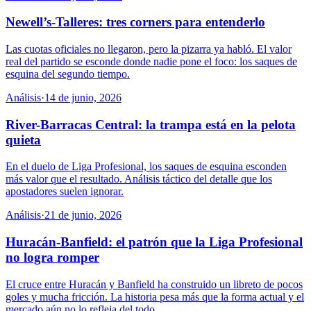
Newell’s-Talleres: tres corners para entenderlo
Las cuotas oficiales no llegaron, pero la pizarra ya habló. El valor
real del partido se esconde donde nadie pone el foco: los saques de
esquina del segundo tiempo.
Análisis
·
14 de junio, 2026
River-Barracas Central: la trampa está en la pelota
quieta
En el duelo de Liga Profesional, los saques de esquina esconden
más valor que el resultado. Análisis táctico del detalle que los
apostadores suelen ignorar.
Análisis
·
21 de junio, 2026
Huracán-Banfield: el patrón que la Liga Profesional
no logra romper
El cruce entre Huracán y Banfield ha construido un libreto de pocos
goles y mucha fricción. La historia pesa más que la forma actual y el
mercado aún no lo refleja del todo.