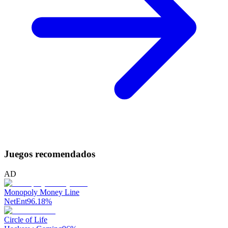
Juegos recomendados
AD
Monopoly Money Line
NetEnt
96.18
%
Circle of Life