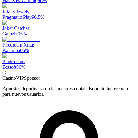
Hacksaw Gaming
96
%
Jokers Jewels
Pragmatic Play
96.5
%
Joker Catcher
Gamzix
96
%
Firedream Xmas
Kalamba
96
%
Plinko Cup
Betsoft
96
%
C
CasinoVIP
Sponsor
Apuestas deportivas con las mejores cuotas. Bono de bienvenida
para nuevos usuarios.