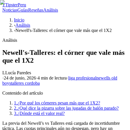
T
TipsterPeru
Noticias
Guías
Reseñas
Análisis
Inicio
›
Análisis
›
Newell's-Talleres: el córner que vale más que el 1X2
Análisis
Newell's-Talleres: el córner que vale más
que el 1X2
L
Lucía Paredes
·
24 de junio, 2026
·
4 min
de lectura
·
liga profesional
newells old
boys
talleres cordoba
Contenido del artículo
1.
¿Por qué los córneres pesan más que el 1X2?
2.
¿Qué dice la pizarra sobre las jugadas de balón parado?
3.
¿Dónde está el valor real?
La previa del Newell’s vs Talleres está cargada de incertidumbre
táctica. Las cuotas principales aún no despegan, pero hay un