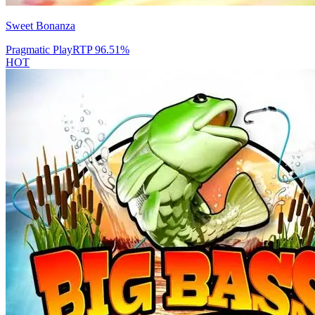
Sweet Bonanza
Pragmatic Play
RTP
96.51
%
HOT