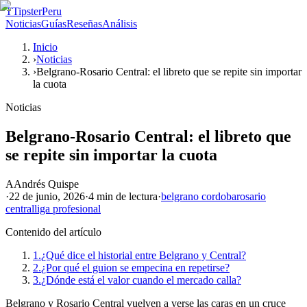
T
TipsterPeru
Noticias
Guías
Reseñas
Análisis
Inicio
›
Noticias
›
Belgrano-Rosario Central: el libreto que se repite sin importar
la cuota
Noticias
Belgrano-Rosario Central: el libreto que
se repite sin importar la cuota
A
Andrés Quispe
·
22 de junio, 2026
·
4 min
de lectura
·
belgrano cordoba
rosario
central
liga profesional
Contenido del artículo
1.
¿Qué dice el historial entre Belgrano y Central?
2.
¿Por qué el guion se empecina en repetirse?
3.
¿Dónde está el valor cuando el mercado calla?
Belgrano y Rosario Central vuelven a verse las caras en un cruce