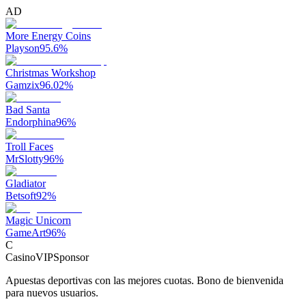
AD
More Energy Coins
Playson
95.6
%
Christmas Workshop
Gamzix
96.02
%
Bad Santa
Endorphina
96
%
Troll Faces
MrSlotty
96
%
Gladiator
Betsoft
92
%
Magic Unicorn
GameArt
96
%
C
CasinoVIP
Sponsor
Apuestas deportivas con las mejores cuotas. Bono de bienvenida
para nuevos usuarios.