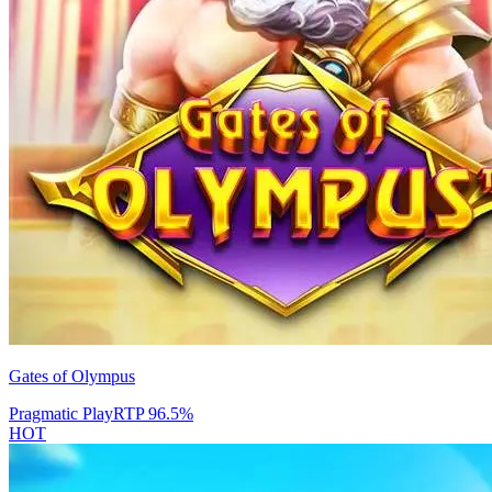
Gates of Olympus
Pragmatic Play
RTP
96.5
%
HOT