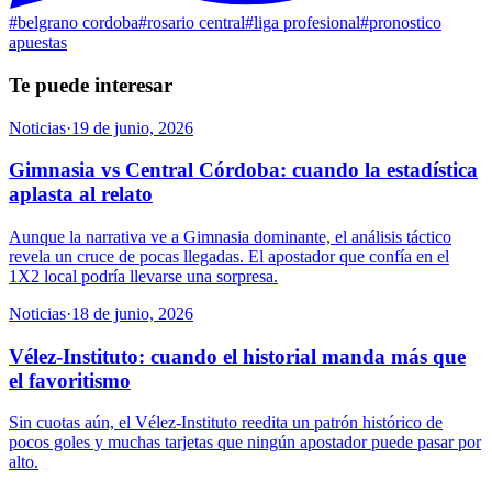
#
belgrano cordoba
#
rosario central
#
liga profesional
#
pronostico
apuestas
Te puede interesar
Noticias
·
19 de junio, 2026
Gimnasia vs Central Córdoba: cuando la estadística
aplasta al relato
Aunque la narrativa ve a Gimnasia dominante, el análisis táctico
revela un cruce de pocas llegadas. El apostador que confía en el
1X2 local podría llevarse una sorpresa.
Noticias
·
18 de junio, 2026
Vélez-Instituto: cuando el historial manda más que
el favoritismo
Sin cuotas aún, el Vélez-Instituto reedita un patrón histórico de
pocos goles y muchas tarjetas que ningún apostador puede pasar por
alto.