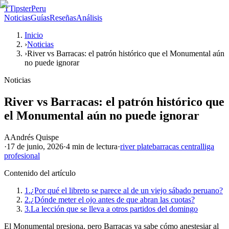
T
TipsterPeru
Noticias
Guías
Reseñas
Análisis
Inicio
›
Noticias
›
River vs Barracas: el patrón histórico que el Monumental aún
no puede ignorar
Noticias
River vs Barracas: el patrón histórico que
el Monumental aún no puede ignorar
A
Andrés Quispe
·
17 de junio, 2026
·
4 min
de lectura
·
river plate
barracas central
liga
profesional
Contenido del artículo
1.
¿Por qué el libreto se parece al de un viejo sábado peruano?
2.
¿Dónde meter el ojo antes de que abran las cuotas?
3.
La lección que se lleva a otros partidos del domingo
El Monumental presiona, pero Barracas ya sabe cómo anestesiar al