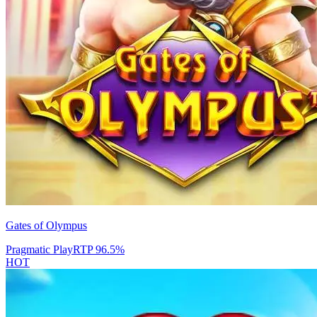
Gates of Olympus
Pragmatic Play
RTP
96.5
%
HOT