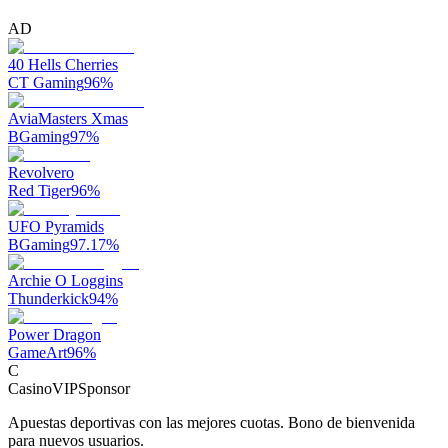
AD
40 Hells Cherries
CT Gaming
96
%
AviaMasters Xmas
BGaming
97
%
Revolvero
Red Tiger
96
%
UFO Pyramids
BGaming
97.17
%
Archie O Loggins
Thunderkick
94
%
Power Dragon
GameArt
96
%
C
CasinoVIP
Sponsor
Apuestas deportivas con las mejores cuotas. Bono de bienvenida
para nuevos usuarios.