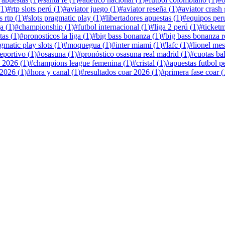
(
1
)
#
rtp slots perú
(
1
)
#
aviator juego
(
1
)
#
aviator reseña
(
1
)
#
aviator crash
s rtp
(
1
)
#
slots pragmatic play
(
1
)
#
libertadores apuestas
(
1
)
#
equipos per
ja
(
1
)
#
championship
(
1
)
#
futbol internacional
(
1
)
#
liga 2 perú
(
1
)
#
ticketm
tas
(
1
)
#
pronosticos la liga
(
1
)
#
big bass bonanza
(
1
)
#
big bass bonanza r
gmatic play slots
(
1
)
#
moquegua
(
1
)
#
inter miami
(
1
)
#
lafc
(
1
)
#
lionel mes
eportivo
(
1
)
#
osasuna
(
1
)
#
pronóstico osasuna real madrid
(
1
)
#
cuotas ba
y 2026
(
1
)
#
champions league femenina
(
1
)
#
cristal
(
1
)
#
apuestas futbol p
 2026
(
1
)
#
hora y canal
(
1
)
#
resultados coar 2026
(
1
)
#
primera fase coar
(