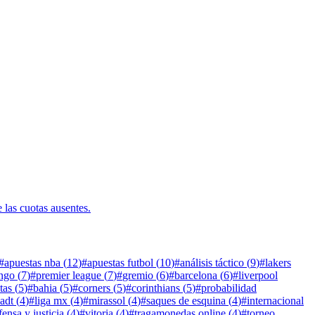
 las cuotas ausentes.
#
apuestas nba
(
12
)
#
apuestas futbol
(
10
)
#
análisis táctico
(
9
)
#
lakers
ngo
(
7
)
#
premier league
(
7
)
#
gremio
(
6
)
#
barcelona
(
6
)
#
liverpool
tas
(
5
)
#
bahia
(
5
)
#
corners
(
5
)
#
corinthians
(
5
)
#
probabilidad
adt
(
4
)
#
liga mx
(
4
)
#
mirassol
(
4
)
#
saques de esquina
(
4
)
#
internacional
fensa y justicia
(
4
)
#
vitoria
(
4
)
#
tragamonedas online
(
4
)
#
torneo