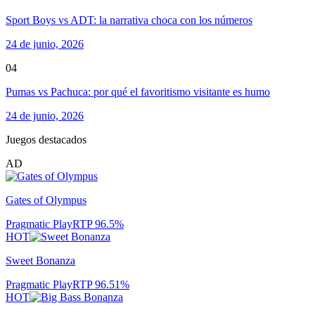
Sport Boys vs ADT: la narrativa choca con los números
24 de junio, 2026
04
Pumas vs Pachuca: por qué el favoritismo visitante es humo
24 de junio, 2026
Juegos destacados
AD
Gates of Olympus
Pragmatic Play
RTP
96.5
%
HOT
Sweet Bonanza
Pragmatic Play
RTP
96.51
%
HOT