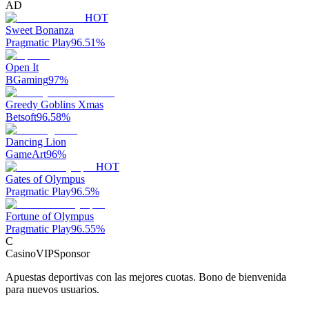
AD
HOT
Sweet Bonanza
Pragmatic Play
96.51
%
Open It
BGaming
97
%
Greedy Goblins Xmas
Betsoft
96.58
%
Dancing Lion
GameArt
96
%
HOT
Gates of Olympus
Pragmatic Play
96.5
%
Fortune of Olympus
Pragmatic Play
96.55
%
C
CasinoVIP
Sponsor
Apuestas deportivas con las mejores cuotas. Bono de bienvenida
para nuevos usuarios.