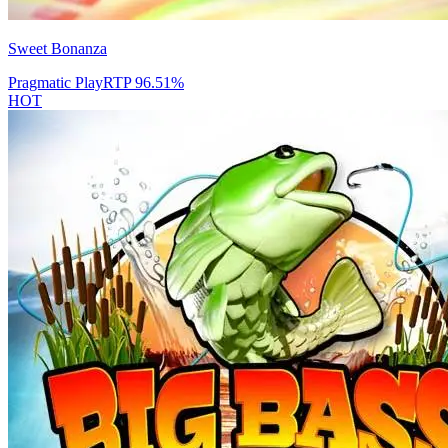
Sweet Bonanza
Pragmatic Play
RTP
96.51
%
HOT