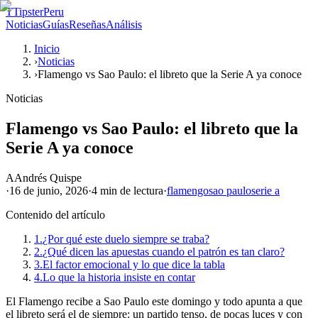
T
TipsterPeru
Noticias
Guías
Reseñas
Análisis
Inicio
›
Noticias
›
Flamengo vs Sao Paulo: el libreto que la Serie A ya conoce
Noticias
Flamengo vs Sao Paulo: el libreto que la
Serie A ya conoce
A
Andrés Quispe
·
16 de junio, 2026
·
4 min
de lectura
·
flamengo
sao paulo
serie a
Contenido del artículo
1.
¿Por qué este duelo siempre se traba?
2.
¿Qué dicen las apuestas cuando el patrón es tan claro?
3.
El factor emocional y lo que dice la tabla
4.
Lo que la historia insiste en contar
El Flamengo recibe a Sao Paulo este domingo y todo apunta a que
el libreto será el de siempre: un partido tenso, de pocas luces y con