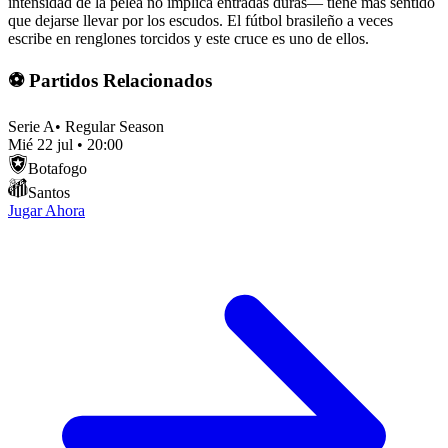
intensidad de la pelea no implica entradas duras— tiene más sentido
que dejarse llevar por los escudos. El fútbol brasileño a veces
escribe en renglones torcidos y este cruce es uno de ellos.
⚽ Partidos Relacionados
Serie A
•
Regular Season
Mié 22 jul
•
20:00
Botafogo
Santos
Jugar Ahora