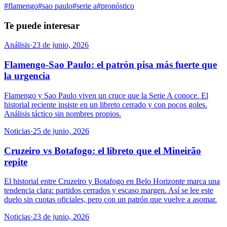
#
flamengo
#
sao paulo
#
serie a
#
pronóstico
Te puede interesar
Análisis
·
23 de junio, 2026
Flamengo-Sao Paulo: el patrón pisa más fuerte que
la urgencia
Flamengo y Sao Paulo viven un cruce que la Serie A conoce. El
historial reciente insiste en un libreto cerrado y con pocos goles.
Análisis táctico sin nombres propios.
Noticias
·
25 de junio, 2026
Cruzeiro vs Botafogo: el libreto que el Mineirão
repite
El historial entre Cruzeiro y Botafogo en Belo Horizonte marca una
tendencia clara: partidos cerrados y escaso margen. Así se lee este
duelo sin cuotas oficiales, pero con un patrón que vuelve a asomar.
Noticias
·
23 de junio, 2026