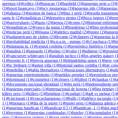
apertura
(
4
)
#
celtics
(
4
)
#
huracan
(
3
)
#
banfield
(
3
)
#
apuestas serie a
(
3
)
#
(
3
)
#
sport huancayo
(
3
)
#
ucv moquegua
(
3
)
#
apuestas mls
(
3
)
#
apuestas 
(
3
)
#
alianza
(
3
)
#
gestion de banca
(
3
)
#
liga 1 perú
(
3
)
#
reseña tragamon
santa fe
(
2
)
#
estadísticas
(
2
)
#
deportivo riestra
(
2
)
#
boca juniors
(
2
)
#
re
(
2
)
#
universitario
(
2
)
#
lazio
(
2
)
#
genoa
(
2
)
#
como
(
2
)
#
historial enfrenta
(
2
)
#
estadisticas
(
2
)
#
vasco da gama
(
2
)
#
brasileirao
(
2
)
#
liga profesiona
(
2
)
#
noticias perú
(
2
)
#
tijuana
(
2
)
#
atletico madrid
(
2
)
#
junior
(
2
)
#
apuest
(
2
)
#
sudamericano de clubes
(
2
)
#
levante
(
2
)
#
clippers
(
2
)
#
apuestas la l
(
1
)
#
probabilidad implícita
(
1
)
#
u.n.a.m. - pumas
(
1
)
#
cf pachuca
(
1
)
#
hi
(
1
)
#
gimnasia m.
(
1
)
#
central cordoba
(
1
)
#
pronóstico histórico
(
1
)
#
apue
(
1
)
#
analisis
(
1
)
#
sassuolo
(
1
)
#
torino
(
1
)
#
valor
(
1
)
#
udinese
(
1
)
#
pronóst
(
1
)
#
vancouver whitecaps
(
1
)
#
analisis tactico
(
1
)
#
los angeles galaxy
(
(
1
)
#
toronto fc
(
1
)
#
previa apuestas
(
1
)
#
philadelphia union
(
1
)
#
new yor
(
1
)
#
sc freiburg
(
1
)
#
aston villa
(
1
)
#
historial santos coritiba
(
1
)
#
utc caj
(
1
)
#
medellin
(
1
)
#
tabla libertadores
(
1
)
#
posiciones libertadores
(
1
)
#
atl
(
1
)
#
apuestas entretenimiento
(
1
)
#
partidos premier
(
1
)
#
pronósticos pre
(
1
)
#
dortmund
(
1
)
#
conmebol
(
1
)
#
córners
(
1
)
#
futbol
(
1
)
#
chankas
(
1
)
#
a
(
1
)
#
documento nacional identidad
(
1
)
#
dni perú
(
1
)
#
independiente pet
(
1
)
#
apuestas especiales
(
1
)
#
internacional de bogota
(
1
)
#
liga betplay
(
killers peru
(
1
)
#
killers
(
1
)
#
brighton
(
1
)
#
cagliari
(
1
)
#
adt vs melgar
(
1
)
(
1
)
#
cincinnati
(
1
)
#
concachampions
(
1
)
#
bulls
(
1
)
#
atlético tucumán
(
1
)
1
(
1
)
#
monaco
(
1
)
#
dia de la mujer
(
1
)
#
mujer peru
(
1
)
#
alianza atletico
(
1
)
#
apuestas handicap
(
1
)
#
handicap 0.5
(
1
)
#
handicap -1
(
1
)
#
slot mac
(
1
)
#
juventus
(
1
)
#
apuestas combinadas
(
1
)
#
parlay
(
1
)
#
acumulador
(
1
)
peru
(
1
)
#
apuestas tarjetas
(
1
)
#
over under tarjetas
(
1
)
#
tarjetas amarilla