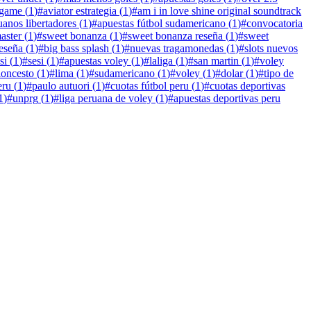
 game
(
1
)
#
aviator estrategia
(
1
)
#
am i in love shine original soundtrack
uanos libertadores
(
1
)
#
apuestas fútbol sudamericano
(
1
)
#
convocatoria
aster
(
1
)
#
sweet bonanza
(
1
)
#
sweet bonanza reseña
(
1
)
#
sweet
eseña
(
1
)
#
big bass splash
(
1
)
#
nuevas tragamonedas
(
1
)
#
slots nuevos
si
(
1
)
#
sesi
(
1
)
#
apuestas voley
(
1
)
#
laliga
(
1
)
#
san martin
(
1
)
#
voley
loncesto
(
1
)
#
lima
(
1
)
#
sudamericano
(
1
)
#
voley
(
1
)
#
dolar
(
1
)
#
tipo de
eru
(
1
)
#
paulo autuori
(
1
)
#
cuotas fútbol peru
(
1
)
#
cuotas deportivas
1
)
#
unprg
(
1
)
#
liga peruana de voley
(
1
)
#
apuestas deportivas peru