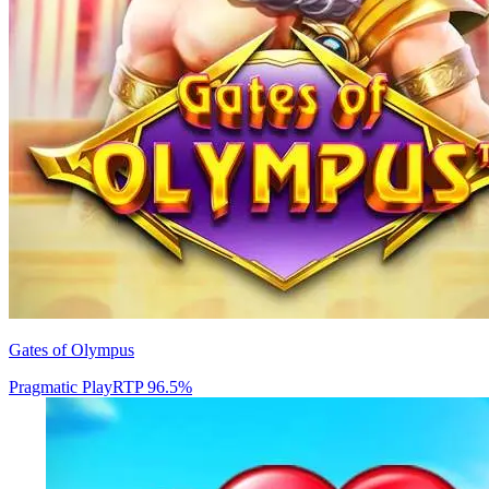
Gates of Olympus
Pragmatic Play
RTP
96.5
%