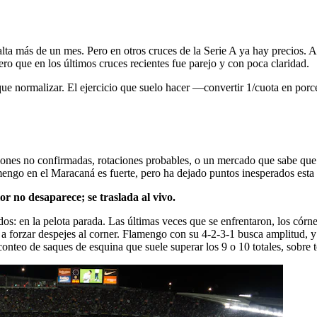
alta más de un mes. Pero en otros cruces de la Serie A ya hay precios.
ero que en los últimos cruces recientes fue parejo y con poca claridad.
ue normalizar. El ejercicio que suelo hacer —convertir 1/cuota en porce
siones no confirmadas, rotaciones probables, o un mercado que sabe que
mengo en el Maracaná es fuerte, pero ha dejado puntos inesperados esta 
lor no desaparece; se traslada al vivo.
os: en la pelota parada. Las últimas veces que se enfrentaron, los córne
ar, a forzar despejes al corner. Flamengo con su 4-2-3-1 busca amplitud, y
eo de saques de esquina que suele superar los 9 o 10 totales, sobre tod