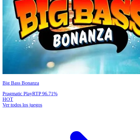
Big Bass Bonanza
Pragmatic Play
RTP
96.71
%
HOT
Ver todos los juegos