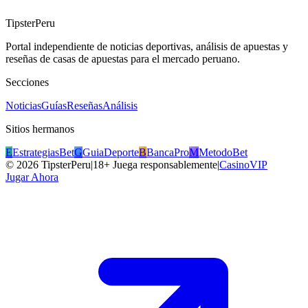
TipsterPeru
Portal independiente de noticias deportivas, análisis de apuestas y
reseñas de casas de apuestas para el mercado peruano.
Secciones
Noticias
Guías
Reseñas
Análisis
Sitios hermanos
E
EstrategiasBet
G
GuiaDeporte
B
BancaPro
M
MetodoBet
©
2026
TipsterPeru
|
18+ Juega responsablemente
|
CasinoVIP
Jugar Ahora