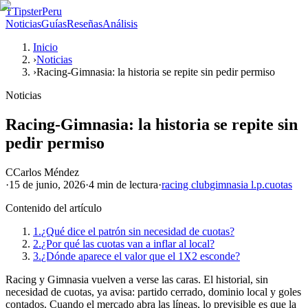
T
TipsterPeru
Noticias
Guías
Reseñas
Análisis
Inicio
›
Noticias
›
Racing-Gimnasia: la historia se repite sin pedir permiso
Noticias
Racing-Gimnasia: la historia se repite sin
pedir permiso
C
Carlos Méndez
·
15 de junio, 2026
·
4 min
de lectura
·
racing club
gimnasia l.p.
cuotas
Contenido del artículo
1.
¿Qué dice el patrón sin necesidad de cuotas?
2.
¿Por qué las cuotas van a inflar al local?
3.
¿Dónde aparece el valor que el 1X2 esconde?
Racing y Gimnasia vuelven a verse las caras. El historial, sin
necesidad de cuotas, ya avisa: partido cerrado, dominio local y goles
contados. Cuando el mercado abra las líneas, lo previsible es que la