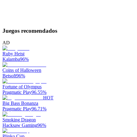
Juegos recomendados
AD
Ruby Heist
Kalamba
96
%
Coins of Halloween
Betsoft
96
%
Fortune of Olympus
Pragmatic Play
96.55
%
HOT
Big Bass Bonanza
Pragmatic Play
96.71
%
Smoking Dragon
Hacksaw Gaming
96
%
Plinko Cup