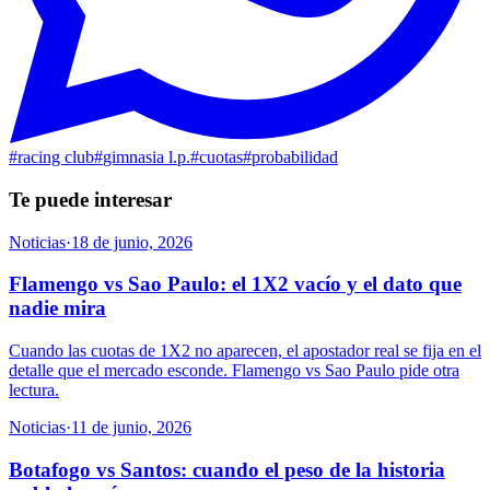
#
racing club
#
gimnasia l.p.
#
cuotas
#
probabilidad
Te puede interesar
Noticias
·
18 de junio, 2026
Flamengo vs Sao Paulo: el 1X2 vacío y el dato que
nadie mira
Cuando las cuotas de 1X2 no aparecen, el apostador real se fija en el
detalle que el mercado esconde. Flamengo vs Sao Paulo pide otra
lectura.
Noticias
·
11 de junio, 2026
Botafogo vs Santos: cuando el peso de la historia