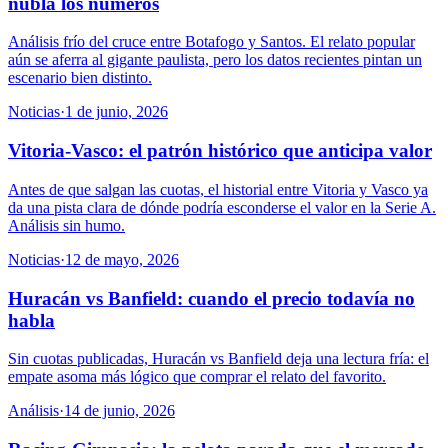
nubla los números
Análisis frío del cruce entre Botafogo y Santos. El relato popular
aún se aferra al gigante paulista, pero los datos recientes pintan un
escenario bien distinto.
Noticias
·
1 de junio, 2026
Vitoria-Vasco: el patrón histórico que anticipa valor
Antes de que salgan las cuotas, el historial entre Vitoria y Vasco ya
da una pista clara de dónde podría esconderse el valor en la Serie A.
Análisis sin humo.
Noticias
·
12 de mayo, 2026
Huracán vs Banfield: cuando el precio todavía no
habla
Sin cuotas publicadas, Huracán vs Banfield deja una lectura fría: el
empate asoma más lógico que comprar el relato del favorito.
Análisis
·
14 de junio, 2026