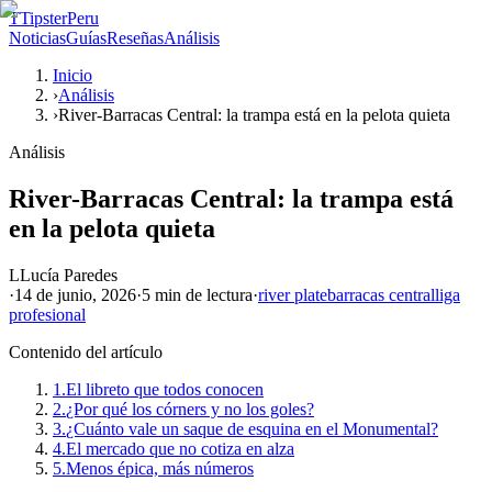
T
TipsterPeru
Noticias
Guías
Reseñas
Análisis
Inicio
›
Análisis
›
River-Barracas Central: la trampa está en la pelota quieta
Análisis
River-Barracas Central: la trampa está
en la pelota quieta
L
Lucía Paredes
·
14 de junio, 2026
·
5 min
de lectura
·
river plate
barracas central
liga
profesional
Contenido del artículo
1.
El libreto que todos conocen
2.
¿Por qué los córners y no los goles?
3.
¿Cuánto vale un saque de esquina en el Monumental?
4.
El mercado que no cotiza en alza
5.
Menos épica, más números