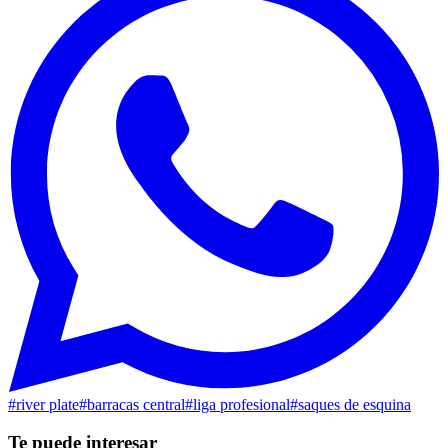
#
river plate
#
barracas central
#
liga profesional
#
saques de esquina
Te puede interesar