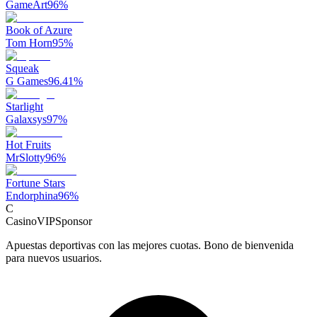
GameArt
96
%
Book of Azure
Tom Horn
95
%
Squeak
G Games
96.41
%
Starlight
Galaxsys
97
%
Hot Fruits
MrSlotty
96
%
Fortune Stars
Endorphina
96
%
C
CasinoVIP
Sponsor
Apuestas deportivas con las mejores cuotas. Bono de bienvenida
para nuevos usuarios.