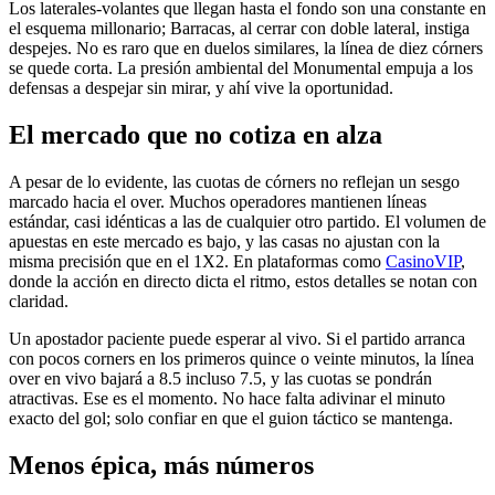
Los laterales-volantes que llegan hasta el fondo son una constante en
el esquema millonario; Barracas, al cerrar con doble lateral, instiga
despejes. No es raro que en duelos similares, la línea de diez córners
se quede corta. La presión ambiental del Monumental empuja a los
defensas a despejar sin mirar, y ahí vive la oportunidad.
El mercado que no cotiza en alza
A pesar de lo evidente, las cuotas de córners no reflejan un sesgo
marcado hacia el over. Muchos operadores mantienen líneas
estándar, casi idénticas a las de cualquier otro partido. El volumen de
apuestas en este mercado es bajo, y las casas no ajustan con la
misma precisión que en el 1X2. En plataformas como
CasinoVIP
,
donde la acción en directo dicta el ritmo, estos detalles se notan con
claridad.
Un apostador paciente puede esperar al vivo. Si el partido arranca
con pocos corners en los primeros quince o veinte minutos, la línea
over en vivo bajará a 8.5 incluso 7.5, y las cuotas se pondrán
atractivas. Ese es el momento. No hace falta adivinar el minuto
exacto del gol; solo confiar en que el guion táctico se mantenga.
Menos épica, más números