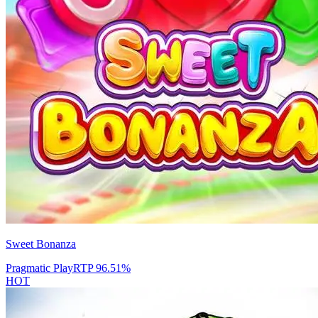
Sweet Bonanza
Pragmatic Play
RTP
96.51
%
HOT