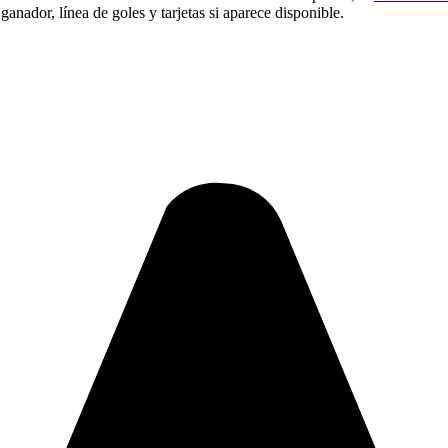
anador, línea de goles y tarjetas si aparece disponible.