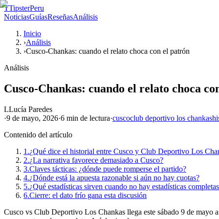
T
TipsterPeru
Noticias
Guías
Reseñas
Análisis
Inicio
›
Análisis
›
Cusco-Chankas: cuando el relato choca con el patrón
Análisis
Cusco-Chankas: cuando el relato choca con
L
Lucía Paredes
·
9 de mayo, 2026
·
6 min
de lectura
·
cusco
club deportivo los chankas
hi
Contenido del artículo
1.
¿Qué dice el historial entre Cusco y Club Deportivo Los Ch
2.
¿La narrativa favorece demasiado a Cusco?
3.
Claves tácticas: ¿dónde puede romperse el partido?
4.
¿Dónde está la apuesta razonable si aún no hay cuotas?
5.
¿Qué estadísticas sirven cuando no hay estadísticas completa
6.
Cierre: el dato frío gana esta discusión
Cusco vs Club Deportivo Los Chankas llega este sábado 9 de mayo a la