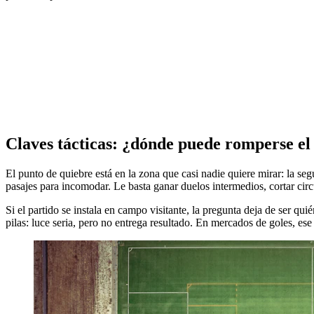
Claves tácticas: ¿dónde puede romperse el
El punto de quiebre está en la zona que casi nadie quiere mirar: la se
pasajes para incomodar. Le basta ganar duelos intermedios, cortar circ
Si el partido se instala en campo visitante, la pregunta deja de ser q
pilas: luce seria, pero no entrega resultado. En mercados de goles, es