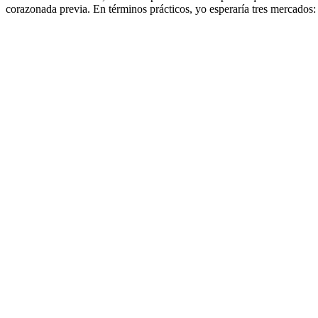
corazonada previa. En términos prácticos, yo esperaría tres mercados: g