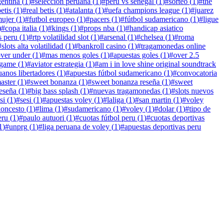
gentina
(
1
)
#
selección peruana
(
1
)
#
perú vs senegal
(
1
)
#
sorteo
(
1
)
#
the
etis
(
1
)
#
real betis
(
1
)
#
atalanta
(
1
)
#
uefa champions league
(
1
)
#
juarez
ujer
(
1
)
#
futbol europeo
(
1
)
#
pacers
(
1
)
#
fútbol sudamericano
(
1
)
#
ligue
)
#
copa italia
(
1
)
#
kings
(
1
)
#
props nba
(
1
)
#
handicap asiatico
s peru
(
1
)
#
rtp volatilidad slot
(
1
)
#
arsenal
(
1
)
#
chelsea
(
1
)
#
roma
#
slots alta volatilidad
(
1
)
#
bankroll casino
(
1
)
#
tragamonedas online
ver under
(
1
)
#
mas menos goles
(
1
)
#
apuestas goles
(
1
)
#
over 2.5
 game
(
1
)
#
aviator estrategia
(
1
)
#
am i in love shine original soundtrack
uanos libertadores
(
1
)
#
apuestas fútbol sudamericano
(
1
)
#
convocatoria
aster
(
1
)
#
sweet bonanza
(
1
)
#
sweet bonanza reseña
(
1
)
#
sweet
eseña
(
1
)
#
big bass splash
(
1
)
#
nuevas tragamonedas
(
1
)
#
slots nuevos
si
(
1
)
#
sesi
(
1
)
#
apuestas voley
(
1
)
#
laliga
(
1
)
#
san martin
(
1
)
#
voley
loncesto
(
1
)
#
lima
(
1
)
#
sudamericano
(
1
)
#
voley
(
1
)
#
dolar
(
1
)
#
tipo de
eru
(
1
)
#
paulo autuori
(
1
)
#
cuotas fútbol peru
(
1
)
#
cuotas deportivas
1
)
#
unprg
(
1
)
#
liga peruana de voley
(
1
)
#
apuestas deportivas peru