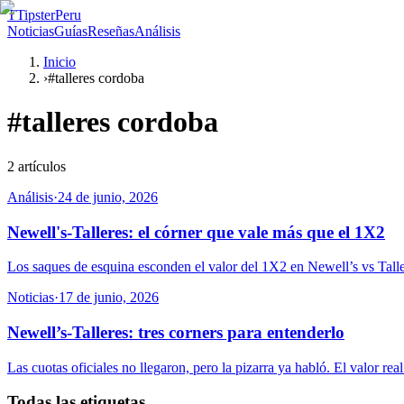
T
TipsterPeru
Noticias
Guías
Reseñas
Análisis
Inicio
›
#talleres cordoba
#
talleres cordoba
2
artículos
Análisis
·
24 de junio, 2026
Newell's-Talleres: el córner que vale más que el 1X2
Los saques de esquina esconden el valor del 1X2 en Newell’s vs Tallere
Noticias
·
17 de junio, 2026
Newell’s-Talleres: tres corners para entenderlo
Las cuotas oficiales no llegaron, pero la pizarra ya habló. El valor r
Todas las etiquetas