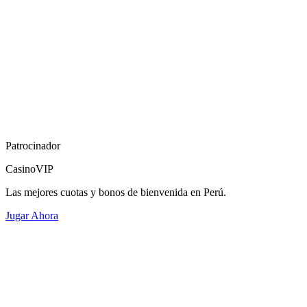
Patrocinador
CasinoVIP
Las mejores cuotas y bonos de bienvenida en Perú.
Jugar Ahora