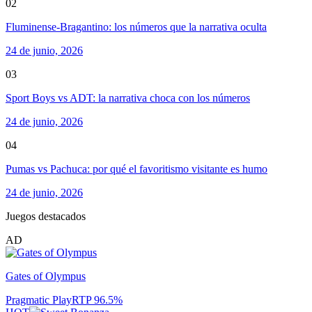
02
Fluminense-Bragantino: los números que la narrativa oculta
24 de junio, 2026
03
Sport Boys vs ADT: la narrativa choca con los números
24 de junio, 2026
04
Pumas vs Pachuca: por qué el favoritismo visitante es humo
24 de junio, 2026
Juegos destacados
AD
Gates of Olympus
Pragmatic Play
RTP
96.5
%