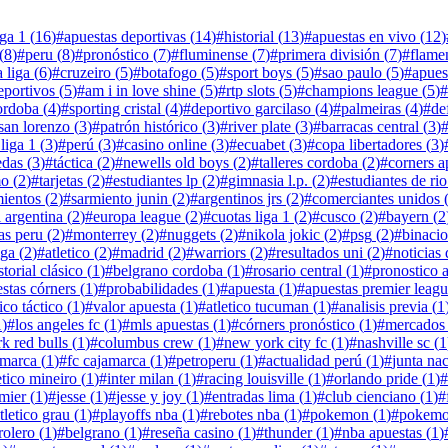
iga 1
(
16
)
#
apuestas deportivas
(
14
)
#
historial
(
13
)
#
apuestas en vivo
(
12
)
(
8
)
#
peru
(
8
)
#
pronóstico
(
7
)
#
fluminense
(
7
)
#
primera división
(
7
)
#
flame
a liga
(
6
)
#
cruzeiro
(
5
)
#
botafogo
(
5
)
#
sport boys
(
5
)
#
sao paulo
(
5
)
#
apues
eportivos
(
5
)
#
am i in love shine
(
5
)
#
rtp slots
(
5
)
#
champions league
(
5
)
#
cordoba
(
4
)
#
sporting cristal
(
4
)
#
deportivo garcilaso
(
4
)
#
palmeiras
(
4
)
#
de
san lorenzo
(
3
)
#
patrón histórico
(
3
)
#
river plate
(
3
)
#
barracas central
(
3
)
liga 1
(
3
)
#
perú
(
3
)
#
casino online
(
3
)
#
ecuabet
(
3
)
#
copa libertadores
(
3
)
edas
(
3
)
#
táctica
(
2
)
#
newells old boys
(
2
)
#
talleres cordoba
(
2
)
#
corners a
mo
(
2
)
#
tarjetas
(
2
)
#
estudiantes lp
(
2
)
#
gimnasia l.p.
(
2
)
#
estudiantes de rio
mientos
(
2
)
#
sarmiento junin
(
2
)
#
argentinos jrs
(
2
)
#
comerciantes unidos
l argentina
(
2
)
#
europa league
(
2
)
#
cuotas liga 1
(
2
)
#
cusco
(
2
)
#
bayern
(
2
as peru
(
2
)
#
monterrey
(
2
)
#
nuggets
(
2
)
#
nikola jokic
(
2
)
#
psg
(
2
)
#
binacio
iga
(
2
)
#
atletico
(
2
)
#
madrid
(
2
)
#
warriors
(
2
)
#
resultados uni
(
2
)
#
noticias
storial clásico
(
1
)
#
belgrano cordoba
(
1
)
#
rosario central
(
1
)
#
pronostico 
stas córners
(
1
)
#
probabilidades
(
1
)
#
apuesta
(
1
)
#
apuestas premier leag
ico táctico
(
1
)
#
valor apuesta
(
1
)
#
atletico tucuman
(
1
)
#
analisis previa
(
1
1
)
#
los angeles fc
(
1
)
#
mls apuestas
(
1
)
#
córners pronóstico
(
1
)
#
mercados 
k red bulls
(
1
)
#
columbus crew
(
1
)
#
new york city fc
(
1
)
#
nashville sc
(
1
amarca
(
1
)
#
fc cajamarca
(
1
)
#
petroperu
(
1
)
#
actualidad perú
(
1
)
#
junta nac
etico mineiro
(
1
)
#
inter milan
(
1
)
#
racing louisville
(
1
)
#
orlando pride
(
1
)
#
mier
(
1
)
#
jesse
(
1
)
#
jesse y joy
(
1
)
#
entradas lima
(
1
)
#
club cienciano
(
1
)
#
tletico grau
(
1
)
#
playoffs nba
(
1
)
#
rebotes nba
(
1
)
#
pokemon
(
1
)
#
pokemo
rolero
(
1
)
#
belgrano
(
1
)
#
reseña casino
(
1
)
#
thunder
(
1
)
#
nba apuestas
(
1
)