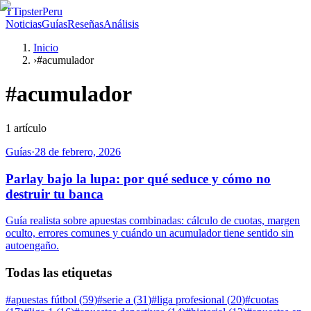
T
TipsterPeru
Noticias
Guías
Reseñas
Análisis
Inicio
›
#acumulador
#
acumulador
1
artículo
Guías
·
28 de febrero, 2026
Parlay bajo la lupa: por qué seduce y cómo no
destruir tu banca
Guía realista sobre apuestas combinadas: cálculo de cuotas, margen
oculto, errores comunes y cuándo un acumulador tiene sentido sin
autoengaño.
Todas las etiquetas
#
apuestas fútbol
(
59
)
#
serie a
(
31
)
#
liga profesional
(
20
)
#
cuotas