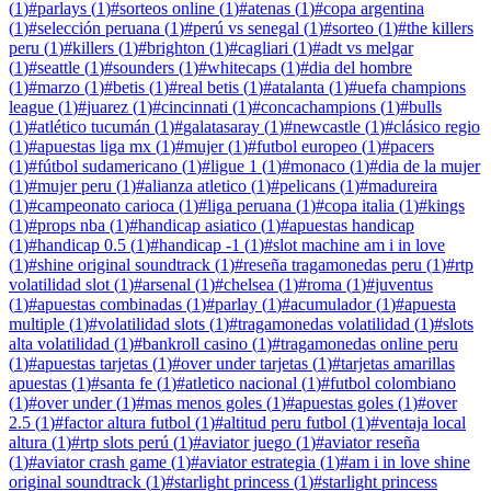
(
1
)
#
parlays
(
1
)
#
sorteos online
(
1
)
#
atenas
(
1
)
#
copa argentina
(
1
)
#
selección peruana
(
1
)
#
perú vs senegal
(
1
)
#
sorteo
(
1
)
#
the killers
peru
(
1
)
#
killers
(
1
)
#
brighton
(
1
)
#
cagliari
(
1
)
#
adt vs melgar
(
1
)
#
seattle
(
1
)
#
sounders
(
1
)
#
whitecaps
(
1
)
#
dia del hombre
(
1
)
#
marzo
(
1
)
#
betis
(
1
)
#
real betis
(
1
)
#
atalanta
(
1
)
#
uefa champions
league
(
1
)
#
juarez
(
1
)
#
cincinnati
(
1
)
#
concachampions
(
1
)
#
bulls
(
1
)
#
atlético tucumán
(
1
)
#
galatasaray
(
1
)
#
newcastle
(
1
)
#
clásico regio
(
1
)
#
apuestas liga mx
(
1
)
#
mujer
(
1
)
#
futbol europeo
(
1
)
#
pacers
(
1
)
#
fútbol sudamericano
(
1
)
#
ligue 1
(
1
)
#
monaco
(
1
)
#
dia de la mujer
(
1
)
#
mujer peru
(
1
)
#
alianza atletico
(
1
)
#
pelicans
(
1
)
#
madureira
(
1
)
#
campeonato carioca
(
1
)
#
liga peruana
(
1
)
#
copa italia
(
1
)
#
kings
(
1
)
#
props nba
(
1
)
#
handicap asiatico
(
1
)
#
apuestas handicap
(
1
)
#
handicap 0.5
(
1
)
#
handicap -1
(
1
)
#
slot machine am i in love
(
1
)
#
shine original soundtrack
(
1
)
#
reseña tragamonedas peru
(
1
)
#
rtp
volatilidad slot
(
1
)
#
arsenal
(
1
)
#
chelsea
(
1
)
#
roma
(
1
)
#
juventus
(
1
)
#
apuestas combinadas
(
1
)
#
parlay
(
1
)
#
acumulador
(
1
)
#
apuesta
multiple
(
1
)
#
volatilidad slots
(
1
)
#
tragamonedas volatilidad
(
1
)
#
slots
alta volatilidad
(
1
)
#
bankroll casino
(
1
)
#
tragamonedas online peru
(
1
)
#
apuestas tarjetas
(
1
)
#
over under tarjetas
(
1
)
#
tarjetas amarillas
apuestas
(
1
)
#
santa fe
(
1
)
#
atletico nacional
(
1
)
#
futbol colombiano
(
1
)
#
over under
(
1
)
#
mas menos goles
(
1
)
#
apuestas goles
(
1
)
#
over
2.5
(
1
)
#
factor altura futbol
(
1
)
#
altitud peru futbol
(
1
)
#
ventaja local
altura
(
1
)
#
rtp slots perú
(
1
)
#
aviator juego
(
1
)
#
aviator reseña
(
1
)
#
aviator crash game
(
1
)
#
aviator estrategia
(
1
)
#
am i in love shine
original soundtrack
(
1
)
#
starlight princess
(
1
)
#
starlight princess