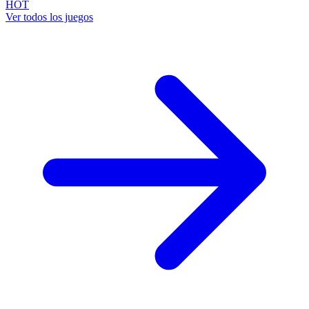
HOT
Ver todos los juegos