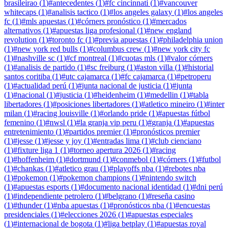
brasileirao
(
1
)
#
antecedentes
(
1
)
#
fc cincinnati
(
1
)
#
vancouver
whitecaps
(
1
)
#
analisis tactico
(
1
)
#
los angeles galaxy
(
1
)
#
los angeles
fc
(
1
)
#
mls apuestas
(
1
)
#
córners pronóstico
(
1
)
#
mercados
alternativos
(
1
)
#
apuestas liga profesional
(
1
)
#
new england
revolution
(
1
)
#
toronto fc
(
1
)
#
previa apuestas
(
1
)
#
philadelphia union
(
1
)
#
new york red bulls
(
1
)
#
columbus crew
(
1
)
#
new york city fc
(
1
)
#
nashville sc
(
1
)
#
cf montreal
(
1
)
#
cuotas mls
(
1
)
#
valor córners
(
1
)
#
analisis de partido
(
1
)
#
sc freiburg
(
1
)
#
aston villa
(
1
)
#
historial
santos coritiba
(
1
)
#
utc cajamarca
(
1
)
#
fc cajamarca
(
1
)
#
petroperu
(
1
)
#
actualidad perú
(
1
)
#
junta nacional de justicia
(
1
)
#
junta
(
1
)
#
nacional
(
1
)
#
justicia
(
1
)
#
heidenheim
(
1
)
#
medellin
(
1
)
#
tabla
libertadores
(
1
)
#
posiciones libertadores
(
1
)
#
atletico mineiro
(
1
)
#
inter
milan
(
1
)
#
racing louisville
(
1
)
#
orlando pride
(
1
)
#
apuestas fútbol
femenino
(
1
)
#
nwsl
(
1
)
#
la granja vip peru
(
1
)
#
granja
(
1
)
#
apuestas
entretenimiento
(
1
)
#
partidos premier
(
1
)
#
pronósticos premier
(
1
)
#
jesse
(
1
)
#
jesse y joy
(
1
)
#
entradas lima
(
1
)
#
club cienciano
(
1
)
#
fixture liga 1
(
1
)
#
torneo apertura 2026
(
1
)
#
racing
(
1
)
#
hoffenheim
(
1
)
#
dortmund
(
1
)
#
conmebol
(
1
)
#
córners
(
1
)
#
futbol
(
1
)
#
chankas
(
1
)
#
atletico grau
(
1
)
#
playoffs nba
(
1
)
#
rebotes nba
(
1
)
#
pokemon
(
1
)
#
pokemon champions
(
1
)
#
nintendo switch
(
1
)
#
apuestas esports
(
1
)
#
documento nacional identidad
(
1
)
#
dni perú
(
1
)
#
independiente petrolero
(
1
)
#
belgrano
(
1
)
#
reseña casino
(
1
)
#
thunder
(
1
)
#
nba apuestas
(
1
)
#
pronósticos nba
(
1
)
#
encuestas
presidenciales
(
1
)
#
elecciones 2026
(
1
)
#
apuestas especiales
(
1
)
#
internacional de bogota
(
1
)
#
liga betplay
(
1
)
#
apuestas royal