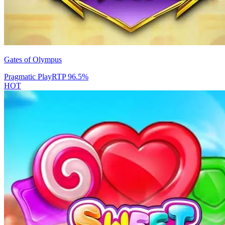
Gates of Olympus
Pragmatic Play
RTP
96.5
%
HOT