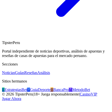
TipsterPeru
Portal independiente de noticias deportivas, análisis de apuestas y
reseñas de casas de apuestas para el mercado peruano.
Secciones
Noticias
Guías
Reseñas
Análisis
Sitios hermanos
E
EstrategiasBet
G
GuiaDeporte
B
BancaPro
M
MetodoBet
©
2026
TipsterPeru
|
18+ Juega responsablemente
|
CasinoVIP
Jugar Ahora