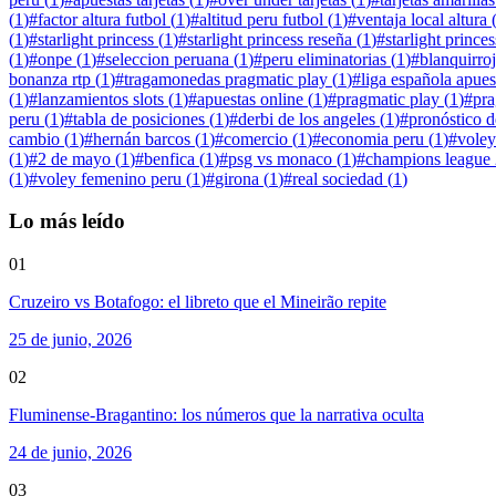
(
1
)
#
factor altura futbol
(
1
)
#
altitud peru futbol
(
1
)
#
ventaja local altura
(
1
)
#
starlight princess
(
1
)
#
starlight princess reseña
(
1
)
#
starlight princes
(
1
)
#
onpe
(
1
)
#
seleccion peruana
(
1
)
#
peru eliminatorias
(
1
)
#
blanquirro
bonanza rtp
(
1
)
#
tragamonedas pragmatic play
(
1
)
#
liga española apues
(
1
)
#
lanzamientos slots
(
1
)
#
apuestas online
(
1
)
#
pragmatic play
(
1
)
#
pra
peru
(
1
)
#
tabla de posiciones
(
1
)
#
derbi de los angeles
(
1
)
#
pronóstico d
cambio
(
1
)
#
hernán barcos
(
1
)
#
comercio
(
1
)
#
economia peru
(
1
)
#
vole
(
1
)
#
2 de mayo
(
1
)
#
benfica
(
1
)
#
psg vs monaco
(
1
)
#
champions league
(
1
)
#
voley femenino peru
(
1
)
#
girona
(
1
)
#
real sociedad
(
1
)
Lo más leído
01
Cruzeiro vs Botafogo: el libreto que el Mineirão repite
25 de junio, 2026
02
Fluminense-Bragantino: los números que la narrativa oculta
24 de junio, 2026
03