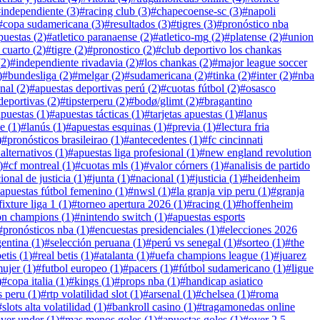
#
independiente
(
3
)
#
racing club
(
3
)
#
chapecoense-sc
(
3
)
#
napoli
#
copa sudamericana
(
3
)
#
resultados
(
3
)
#
tigres
(
3
)
#
pronóstico nba
puestas
(
2
)
#
atletico paranaense
(
2
)
#
atletico-mg
(
2
)
#
platense
(
2
)
#
union
 cuarto
(
2
)
#
tigre
(
2
)
#
pronostico
(
2
)
#
club deportivo los chankas
(
2
)
#
independiente rivadavia
(
2
)
#
los chankas
(
2
)
#
major league soccer
)
#
bundesliga
(
2
)
#
melgar
(
2
)
#
sudamericana
(
2
)
#
tinka
(
2
)
#
inter
(
2
)
#
nba
nal
(
2
)
#
apuestas deportivas perú
(
2
)
#
cuotas fútbol
(
2
)
#
osasco
 deportivas
(
2
)
#
tipsterperu
(
2
)
#
bodø/glimt
(
2
)
#
bragantino
apuestas
(
1
)
#
apuestas tácticas
(
1
)
#
tarjetas apuestas
(
1
)
#
lanus
ue
(
1
)
#
lanús
(
1
)
#
apuestas esquinas
(
1
)
#
previa
(
1
)
#
lectura fria
)
#
pronósticos brasileirao
(
1
)
#
antecedentes
(
1
)
#
fc cincinnati
alternativos
(
1
)
#
apuestas liga profesional
(
1
)
#
new england revolution
)
#
cf montreal
(
1
)
#
cuotas mls
(
1
)
#
valor córners
(
1
)
#
analisis de partido
ional de justicia
(
1
)
#
junta
(
1
)
#
nacional
(
1
)
#
justicia
(
1
)
#
heidenheim
apuestas fútbol femenino
(
1
)
#
nwsl
(
1
)
#
la granja vip peru
(
1
)
#
granja
fixture liga 1
(
1
)
#
torneo apertura 2026
(
1
)
#
racing
(
1
)
#
hoffenheim
n champions
(
1
)
#
nintendo switch
(
1
)
#
apuestas esports
#
pronósticos nba
(
1
)
#
encuestas presidenciales
(
1
)
#
elecciones 2026
gentina
(
1
)
#
selección peruana
(
1
)
#
perú vs senegal
(
1
)
#
sorteo
(
1
)
#
the
etis
(
1
)
#
real betis
(
1
)
#
atalanta
(
1
)
#
uefa champions league
(
1
)
#
juarez
ujer
(
1
)
#
futbol europeo
(
1
)
#
pacers
(
1
)
#
fútbol sudamericano
(
1
)
#
ligue
)
#
copa italia
(
1
)
#
kings
(
1
)
#
props nba
(
1
)
#
handicap asiatico
s peru
(
1
)
#
rtp volatilidad slot
(
1
)
#
arsenal
(
1
)
#
chelsea
(
1
)
#
roma
#
slots alta volatilidad
(
1
)
#
bankroll casino
(
1
)
#
tragamonedas online
ver under
(
1
)
#
mas menos goles
(
1
)
#
apuestas goles
(
1
)
#
over 2.5