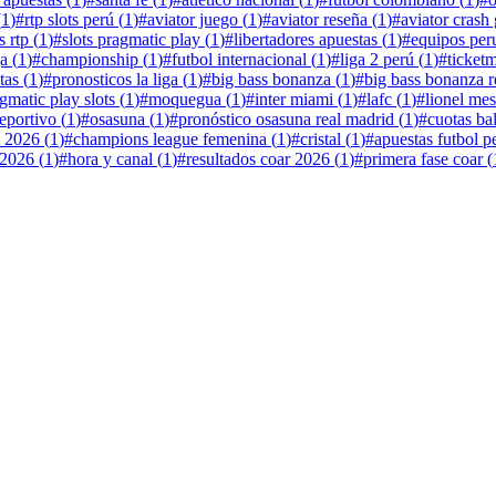
(
1
)
#
rtp slots perú
(
1
)
#
aviator juego
(
1
)
#
aviator reseña
(
1
)
#
aviator crash
s rtp
(
1
)
#
slots pragmatic play
(
1
)
#
libertadores apuestas
(
1
)
#
equipos per
ja
(
1
)
#
championship
(
1
)
#
futbol internacional
(
1
)
#
liga 2 perú
(
1
)
#
ticketm
tas
(
1
)
#
pronosticos la liga
(
1
)
#
big bass bonanza
(
1
)
#
big bass bonanza r
gmatic play slots
(
1
)
#
moquegua
(
1
)
#
inter miami
(
1
)
#
lafc
(
1
)
#
lionel mes
eportivo
(
1
)
#
osasuna
(
1
)
#
pronóstico osasuna real madrid
(
1
)
#
cuotas ba
y 2026
(
1
)
#
champions league femenina
(
1
)
#
cristal
(
1
)
#
apuestas futbol p
 2026
(
1
)
#
hora y canal
(
1
)
#
resultados coar 2026
(
1
)
#
primera fase coar
(