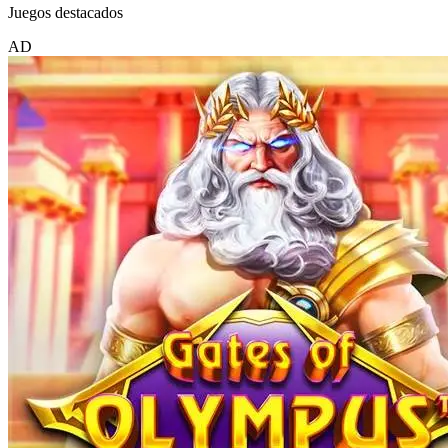
Juegos destacados
AD