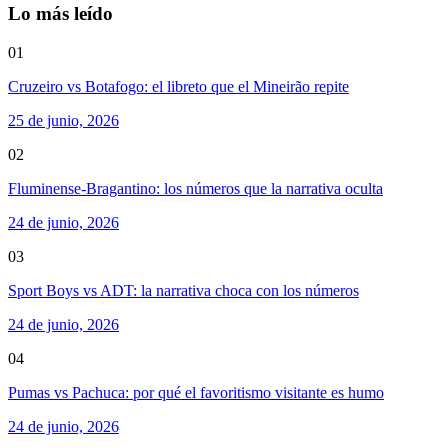
Lo más leído
01
Cruzeiro vs Botafogo: el libreto que el Mineirão repite
25 de junio, 2026
02
Fluminense-Bragantino: los números que la narrativa oculta
24 de junio, 2026
03
Sport Boys vs ADT: la narrativa choca con los números
24 de junio, 2026
04
Pumas vs Pachuca: por qué el favoritismo visitante es humo
24 de junio, 2026