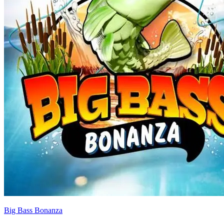
Big Bass Bonanza