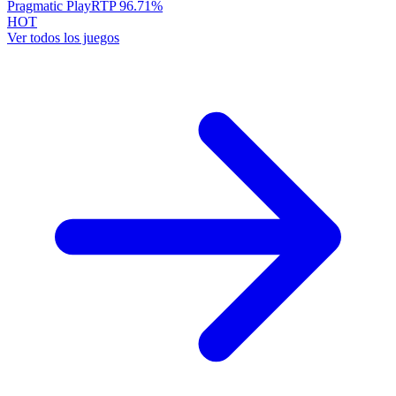
Pragmatic Play
RTP
96.71
%
HOT
Ver todos los juegos