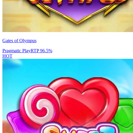
Gates of Olympus
Pragmatic Play
RTP
96.5
%
HOT