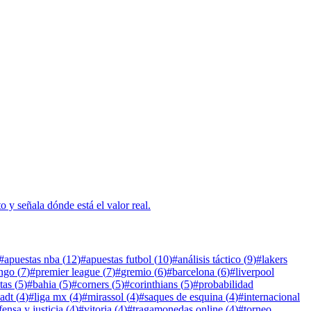
o y señala dónde está el valor real.
#
apuestas nba
(
12
)
#
apuestas futbol
(
10
)
#
análisis táctico
(
9
)
#
lakers
ngo
(
7
)
#
premier league
(
7
)
#
gremio
(
6
)
#
barcelona
(
6
)
#
liverpool
tas
(
5
)
#
bahia
(
5
)
#
corners
(
5
)
#
corinthians
(
5
)
#
probabilidad
adt
(
4
)
#
liga mx
(
4
)
#
mirassol
(
4
)
#
saques de esquina
(
4
)
#
internacional
fensa y justicia
(
4
)
#
vitoria
(
4
)
#
tragamonedas online
(
4
)
#
torneo