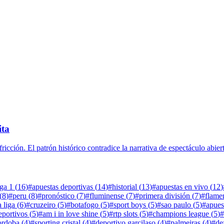
ita
icción. El patrón histórico contradice la narrativa de espectáculo abiert
iga 1
(
16
)
#
apuestas deportivas
(
14
)
#
historial
(
13
)
#
apuestas en vivo
(
12
)
(
8
)
#
peru
(
8
)
#
pronóstico
(
7
)
#
fluminense
(
7
)
#
primera división
(
7
)
#
flame
a liga
(
6
)
#
cruzeiro
(
5
)
#
botafogo
(
5
)
#
sport boys
(
5
)
#
sao paulo
(
5
)
#
apues
eportivos
(
5
)
#
am i in love shine
(
5
)
#
rtp slots
(
5
)
#
champions league
(
5
)
#
cordoba
(
4
)
#
sporting cristal
(
4
)
#
deportivo garcilaso
(
4
)
#
palmeiras
(
4
)
#
de