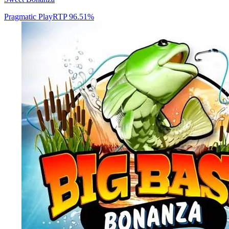
Pragmatic Play
RTP
96.51
%