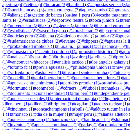
apertura
(
4
)
#
celtics
(
4
)
#
huracan
(
3
)
#
banfield
(
3
)
#
apuestas serie a
(
3
)
#
(
3
)
#
sport huancayo
(
3
)
#
ucv moquegua
(
3
)
#
apuestas mls
(
3
)
#
apuestas 
(
3
)
#
alianza
(
3
)
#
gestion de banca
(
3
)
#
liga 1 perú
(
3
)
#
reseña tragamon
santa fe
(
2
)
#
estadísticas
(
2
)
#
deportivo riestra
(
2
)
#
boca juniors
(
2
)
#
re
(
2
)
#
universitario
(
2
)
#
lazio
(
2
)
#
genoa
(
2
)
#
como
(
2
)
#
historial enfrenta
(
2
)
#
estadisticas
(
2
)
#
vasco da gama
(
2
)
#
brasileirao
(
2
)
#
liga profesiona
(
2
)
#
noticias perú
(
2
)
#
tijuana
(
2
)
#
atletico madrid
(
2
)
#
junior
(
2
)
#
apuest
(
2
)
#
sudamericano de clubes
(
2
)
#
levante
(
2
)
#
clippers
(
2
)
#
apuestas la l
(
1
)
#
probabilidad implícita
(
1
)
#
u.n.a.m. - pumas
(
1
)
#
cf pachuca
(
1
)
#
hi
(
1
)
#
gimnasia m.
(
1
)
#
central cordoba
(
1
)
#
pronóstico histórico
(
1
)
#
apue
(
1
)
#
analisis
(
1
)
#
sassuolo
(
1
)
#
torino
(
1
)
#
valor
(
1
)
#
udinese
(
1
)
#
pronóst
(
1
)
#
vancouver whitecaps
(
1
)
#
analisis tactico
(
1
)
#
los angeles galaxy
(
(
1
)
#
toronto fc
(
1
)
#
previa apuestas
(
1
)
#
philadelphia union
(
1
)
#
new yor
(
1
)
#
sc freiburg
(
1
)
#
aston villa
(
1
)
#
historial santos coritiba
(
1
)
#
utc caj
(
1
)
#
medellin
(
1
)
#
tabla libertadores
(
1
)
#
posiciones libertadores
(
1
)
#
atl
(
1
)
#
apuestas entretenimiento
(
1
)
#
partidos premier
(
1
)
#
pronósticos pre
(
1
)
#
dortmund
(
1
)
#
conmebol
(
1
)
#
córners
(
1
)
#
futbol
(
1
)
#
chankas
(
1
)
#
a
(
1
)
#
documento nacional identidad
(
1
)
#
dni perú
(
1
)
#
independiente pet
(
1
)
#
apuestas especiales
(
1
)
#
internacional de bogota
(
1
)
#
liga betplay
(
killers peru
(
1
)
#
killers
(
1
)
#
brighton
(
1
)
#
cagliari
(
1
)
#
adt vs melgar
(
1
)
(
1
)
#
cincinnati
(
1
)
#
concachampions
(
1
)
#
bulls
(
1
)
#
atlético tucumán
(
1
)
1
(
1
)
#
monaco
(
1
)
#
dia de la mujer
(
1
)
#
mujer peru
(
1
)
#
alianza atletico
(
1
)
#
apuestas handicap
(
1
)
#
handicap 0.5
(
1
)
#
handicap -1
(
1
)
#
slot mac
(
1
)
#
juventus
(
1
)
#
apuestas combinadas
(
1
)
#
parlay
(
1
)
#
acumulador
(
1
)
peru
(
1
)
#
apuestas tarjetas
(
1
)
#
over under tarjetas
(
1
)
#
tarjetas amarilla