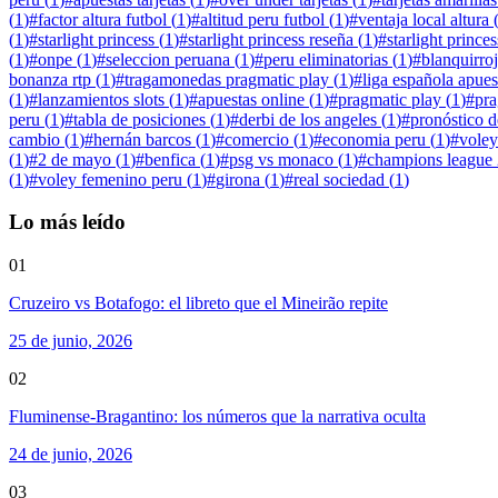
(
1
)
#
factor altura futbol
(
1
)
#
altitud peru futbol
(
1
)
#
ventaja local altura
(
1
)
#
starlight princess
(
1
)
#
starlight princess reseña
(
1
)
#
starlight princes
(
1
)
#
onpe
(
1
)
#
seleccion peruana
(
1
)
#
peru eliminatorias
(
1
)
#
blanquirro
bonanza rtp
(
1
)
#
tragamonedas pragmatic play
(
1
)
#
liga española apues
(
1
)
#
lanzamientos slots
(
1
)
#
apuestas online
(
1
)
#
pragmatic play
(
1
)
#
pra
peru
(
1
)
#
tabla de posiciones
(
1
)
#
derbi de los angeles
(
1
)
#
pronóstico d
cambio
(
1
)
#
hernán barcos
(
1
)
#
comercio
(
1
)
#
economia peru
(
1
)
#
vole
(
1
)
#
2 de mayo
(
1
)
#
benfica
(
1
)
#
psg vs monaco
(
1
)
#
champions league
(
1
)
#
voley femenino peru
(
1
)
#
girona
(
1
)
#
real sociedad
(
1
)
Lo más leído
01
Cruzeiro vs Botafogo: el libreto que el Mineirão repite
25 de junio, 2026
02
Fluminense-Bragantino: los números que la narrativa oculta
24 de junio, 2026
03