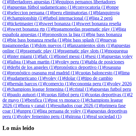
(
1
)
#
libertadores apuestas
(
1
)
#
equipos peruanos libertadores
(
1
)
#
apuestas fútbol sudamericano
(
1
)
#
convocatoria
(
1
)
#
onpe
(
1
)
#
seleccion peruana
(
1
)
#
peru eliminatorias
(
1
)
#
blanquirroja
(
1
)
#
championship
(
1
)
#
futbol internacional
(
1
)
#
liga 2 perú
(
1
)
#
ticketmaster
(
1
)
#
sweet bonanza
(
1
)
#
sweet bonanza reseña
(
1
)
#
sweet bonanza rtp
(
1
)
#
tragamonedas pragmatic play
(
1
)
#
liga
española apuestas
(
1
)
#
pronosticos la liga
(
1
)
#
big bass bonanza
(
1
)
#
big bass bonanza reseña
(
1
)
#
big bass splash
(
1
)
#
nuevas
tragamonedas
(
1
)
#
slots nuevos
(
1
)
#
lanzamientos slots
(
1
)
#
apuestas
online
(
1
)
#
pragmatic play
(
1
)
#
pragmatic play slots
(
1
)
#
moquegua
(
1
)
#
inter miami
(
1
)
#
lafc
(
1
)
#
lionel messi
(
1
)
#
sesi
(
1
)
#
apuestas voley
(
1
)
#
laliga
(
1
)
#
san martin
(
1
)
#
voley peru
(
1
)
#
tabla de posiciones
(
1
)
#
derbi de los angeles
(
1
)
#
pronóstico deportivo
(
1
)
#
osasuna
(
1
)
#
pronóstico osasuna real madrid
(
1
)
#
cuotas baloncesto
(
1
)
#
lima
(
1
)
#
sudamericano
(
1
)
#
voley
(
1
)
#
dolar
(
1
)
#
tipo de cambio
(
1
)
#
hernán barcos
(
1
)
#
comercio
(
1
)
#
economia peru
(
1
)
#
voley 2026
(
1
)
#
champions league femenina
(
1
)
#
cristal
(
1
)
#
apuestas futbol peru
(
1
)
#
paulo autuori
(
1
)
#
cuotas fútbol peru
(
1
)
#
cuotas deportivas
(
1
)
#
2
de mayo
(
1
)
#
benfica
(
1
)
#
psg vs monaco
(
1
)
#
champions league
2026
(
1
)
#
hora y canal
(
1
)
#
resultados coar 2026
(
1
)
#
primera fase
coar
(
1
)
#
unprg
(
1
)
#
liga peruana de voley
(
1
)
#
apuestas deportivas
peru
(
1
)
#
voley femenino peru
(
1
)
#
girona
(
1
)
#
real sociedad
(
1
)
Lo más leído