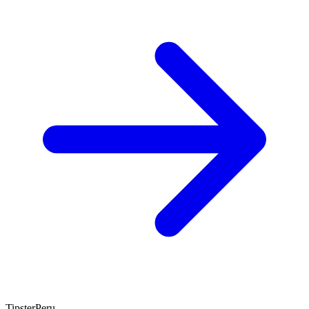
TipsterPeru