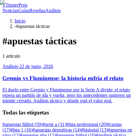
T
TipsterPeru
Noticias
Guías
Reseñas
Análisis
Inicio
›
#apuestas tácticas
#
apuestas tácticas
1
artículo
Análisis
·
22 de junio, 2026
Gremio vs Fluminense: la historia enfría el relato
El duelo entre Gremio y Fluminense por la Serie A divide: el relato
espera un partido de ida y vuelta, pero los antecedentes sugieren un
trámite cerrado. Análisis táctico y dónde está el valor real.
Todas las etiquetas
#
apuestas fútbol
(
59
)
#
serie a
(
31
)
#
liga profesional
(
20
)
#
cuotas
(
17
)
#
liga 1
(
16
)
#
apuestas deportivas
(
14
)
#
historial
(
13
)
#
apuestas en
vivo
(
12
)
#
apuestas nba
(
12
)
#
apuestas futbol
(
10
)
#
análisis táctico