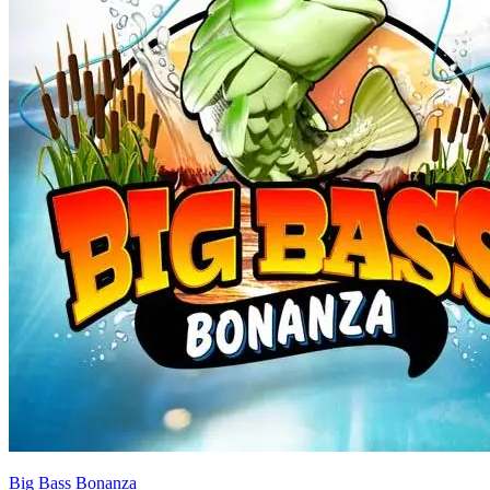
Big Bass Bonanza