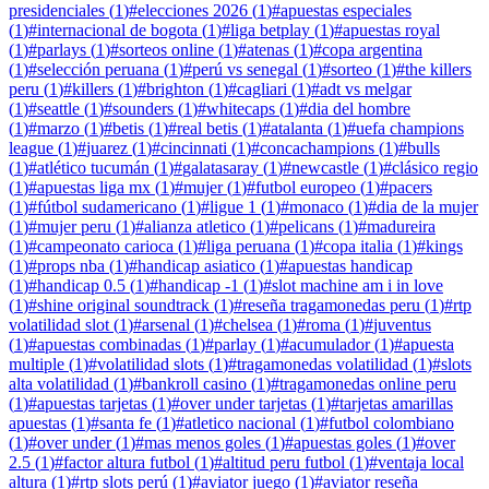
presidenciales
(
1
)
#
elecciones 2026
(
1
)
#
apuestas especiales
(
1
)
#
internacional de bogota
(
1
)
#
liga betplay
(
1
)
#
apuestas royal
(
1
)
#
parlays
(
1
)
#
sorteos online
(
1
)
#
atenas
(
1
)
#
copa argentina
(
1
)
#
selección peruana
(
1
)
#
perú vs senegal
(
1
)
#
sorteo
(
1
)
#
the killers
peru
(
1
)
#
killers
(
1
)
#
brighton
(
1
)
#
cagliari
(
1
)
#
adt vs melgar
(
1
)
#
seattle
(
1
)
#
sounders
(
1
)
#
whitecaps
(
1
)
#
dia del hombre
(
1
)
#
marzo
(
1
)
#
betis
(
1
)
#
real betis
(
1
)
#
atalanta
(
1
)
#
uefa champions
league
(
1
)
#
juarez
(
1
)
#
cincinnati
(
1
)
#
concachampions
(
1
)
#
bulls
(
1
)
#
atlético tucumán
(
1
)
#
galatasaray
(
1
)
#
newcastle
(
1
)
#
clásico regio
(
1
)
#
apuestas liga mx
(
1
)
#
mujer
(
1
)
#
futbol europeo
(
1
)
#
pacers
(
1
)
#
fútbol sudamericano
(
1
)
#
ligue 1
(
1
)
#
monaco
(
1
)
#
dia de la mujer
(
1
)
#
mujer peru
(
1
)
#
alianza atletico
(
1
)
#
pelicans
(
1
)
#
madureira
(
1
)
#
campeonato carioca
(
1
)
#
liga peruana
(
1
)
#
copa italia
(
1
)
#
kings
(
1
)
#
props nba
(
1
)
#
handicap asiatico
(
1
)
#
apuestas handicap
(
1
)
#
handicap 0.5
(
1
)
#
handicap -1
(
1
)
#
slot machine am i in love
(
1
)
#
shine original soundtrack
(
1
)
#
reseña tragamonedas peru
(
1
)
#
rtp
volatilidad slot
(
1
)
#
arsenal
(
1
)
#
chelsea
(
1
)
#
roma
(
1
)
#
juventus
(
1
)
#
apuestas combinadas
(
1
)
#
parlay
(
1
)
#
acumulador
(
1
)
#
apuesta
multiple
(
1
)
#
volatilidad slots
(
1
)
#
tragamonedas volatilidad
(
1
)
#
slots
alta volatilidad
(
1
)
#
bankroll casino
(
1
)
#
tragamonedas online peru
(
1
)
#
apuestas tarjetas
(
1
)
#
over under tarjetas
(
1
)
#
tarjetas amarillas
apuestas
(
1
)
#
santa fe
(
1
)
#
atletico nacional
(
1
)
#
futbol colombiano
(
1
)
#
over under
(
1
)
#
mas menos goles
(
1
)
#
apuestas goles
(
1
)
#
over
2.5
(
1
)
#
factor altura futbol
(
1
)
#
altitud peru futbol
(
1
)
#
ventaja local
altura
(
1
)
#
rtp slots perú
(
1
)
#
aviator juego
(
1
)
#
aviator reseña