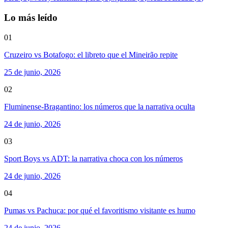
Lo más leído
01
Cruzeiro vs Botafogo: el libreto que el Mineirão repite
25 de junio, 2026
02
Fluminense-Bragantino: los números que la narrativa oculta
24 de junio, 2026
03
Sport Boys vs ADT: la narrativa choca con los números
24 de junio, 2026
04
Pumas vs Pachuca: por qué el favoritismo visitante es humo
24 de junio, 2026