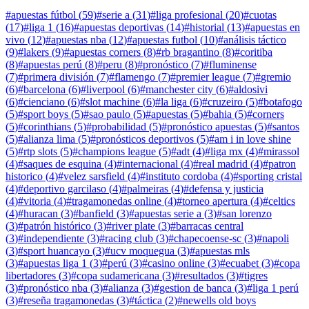
#
apuestas fútbol
(
59
)
#
serie a
(
31
)
#
liga profesional
(
20
)
#
cuotas
(
17
)
#
liga 1
(
16
)
#
apuestas deportivas
(
14
)
#
historial
(
13
)
#
apuestas en
vivo
(
12
)
#
apuestas nba
(
12
)
#
apuestas futbol
(
10
)
#
análisis táctico
(
9
)
#
lakers
(
9
)
#
apuestas corners
(
8
)
#
rb bragantino
(
8
)
#
coritiba
(
8
)
#
apuestas perú
(
8
)
#
peru
(
8
)
#
pronóstico
(
7
)
#
fluminense
(
7
)
#
primera división
(
7
)
#
flamengo
(
7
)
#
premier league
(
7
)
#
gremio
(
6
)
#
barcelona
(
6
)
#
liverpool
(
6
)
#
manchester city
(
6
)
#
aldosivi
(
6
)
#
cienciano
(
6
)
#
slot machine
(
6
)
#
la liga
(
6
)
#
cruzeiro
(
5
)
#
botafogo
(
5
)
#
sport boys
(
5
)
#
sao paulo
(
5
)
#
apuestas
(
5
)
#
bahia
(
5
)
#
corners
(
5
)
#
corinthians
(
5
)
#
probabilidad
(
5
)
#
pronóstico apuestas
(
5
)
#
santos
(
5
)
#
alianza lima
(
5
)
#
pronósticos deportivos
(
5
)
#
am i in love shine
(
5
)
#
rtp slots
(
5
)
#
champions league
(
5
)
#
adt
(
4
)
#
liga mx
(
4
)
#
mirassol
(
4
)
#
saques de esquina
(
4
)
#
internacional
(
4
)
#
real madrid
(
4
)
#
patron
historico
(
4
)
#
velez sarsfield
(
4
)
#
instituto cordoba
(
4
)
#
sporting cristal
(
4
)
#
deportivo garcilaso
(
4
)
#
palmeiras
(
4
)
#
defensa y justicia
(
4
)
#
vitoria
(
4
)
#
tragamonedas online
(
4
)
#
torneo apertura
(
4
)
#
celtics
(
4
)
#
huracan
(
3
)
#
banfield
(
3
)
#
apuestas serie a
(
3
)
#
san lorenzo
(
3
)
#
patrón histórico
(
3
)
#
river plate
(
3
)
#
barracas central
(
3
)
#
independiente
(
3
)
#
racing club
(
3
)
#
chapecoense-sc
(
3
)
#
napoli
(
3
)
#
sport huancayo
(
3
)
#
ucv moquegua
(
3
)
#
apuestas mls
(
3
)
#
apuestas liga 1
(
3
)
#
perú
(
3
)
#
casino online
(
3
)
#
ecuabet
(
3
)
#
copa
libertadores
(
3
)
#
copa sudamericana
(
3
)
#
resultados
(
3
)
#
tigres
(
3
)
#
pronóstico nba
(
3
)
#
alianza
(
3
)
#
gestion de banca
(
3
)
#
liga 1 perú
(
3
)
#
reseña tragamonedas
(
3
)
#
táctica
(
2
)
#
newells old boys