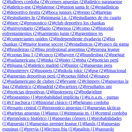
(
2
)
#
talleres cordoba
(
2
)
#
corners apuestas
(
2
)
#
atletico paranaense
(
2
)
#
atletico-mg
(
2
)
#
platense
(
2
)
#
union santa fe
(
2
)
#
estadísticas
(
2
)
#
deportivo riestra
(
2
)
#
boca juniors
(
2
)
#
remo
(
2
)
#
tarjetas
(
2
)
#
estudiantes lp
(
2
)
#
gimnasia l.p.
(
2
)
#
estudiantes de rio cuarto
(
2
)
#
tigre
(
2
)
#
pronostico
(
2
)
#
club deportivo los chankas
(
2
)
#
universitario
(
2
)
#
lazio
(
2
)
#
genoa
(
2
)
#
como
(
2
)
#
historial
enfrentamientos
(
2
)
#
sarmiento junin
(
2
)
#
argentinos jrs
(
2
)
#
comerciantes unidos
(
2
)
#
independiente rivadavia
(
2
)
#
los
chankas
(
2
)
#
major league soccer
(
2
)
#
estadisticas
(
2
)
#
vasco da gama
(
2
)
#
brasileirao
(
2
)
#
liga profesional argentina
(
2
)
#
europa league
(
2
)
#
cuotas liga 1
(
2
)
#
cusco
(
2
)
#
bayern
(
2
)
#
bundesliga
(
2
)
#
melgar
(
2
)
#
sudamericana
(
2
)
#
tinka
(
2
)
#
inter
(
2
)
#
nba
(
2
)
#
noticias perú
(
2
)
#
tijuana
(
2
)
#
atletico madrid
(
2
)
#
junior
(
2
)
#
apuestas peru
(
2
)
#
monterrey
(
2
)
#
nuggets
(
2
)
#
nikola jokic
(
2
)
#
psg
(
2
)
#
binacional
(
2
)
#
apuestas deportivas perú
(
2
)
#
cuotas fútbol
(
2
)
#
osasco
(
2
)
#
sudamericano de clubes
(
2
)
#
levante
(
2
)
#
clippers
(
2
)
#
apuestas la
liga
(
2
)
#
atletico
(
2
)
#
madrid
(
2
)
#
warriors
(
2
)
#
resultados uni
(
2
)
#
noticias deportivas
(
2
)
#
tipsterperu
(
2
)
#
bodø/glimt
(
2
)
#
bragantino
(
1
)
#
probabilidad implícita
(
1
)
#
u.n.a.m. - pumas
(
1
)
#
cf pachuca
(
1
)
#
historial clásico
(
1
)
#
belgrano cordoba
(
1
)
#
rosario central
(
1
)
#
pronostico apuestas
(
1
)
#
apuestas tácticas
(
1
)
#
tarjetas apuestas
(
1
)
#
lanus
(
1
)
#
gimnasia m.
(
1
)
#
central cordoba
(
1
)
#
pronóstico histórico
(
1
)
#
apuestas córners
(
1
)
#
probabilidades
(
1
)
#
apuesta
(
1
)
#
apuestas premier league
(
1
)
#
lanús
(
1
)
#
apuestas
esquinas
(
1
)
#
previa
(
1
)
#
lectura fria
(
1
)
#
analisis
(
1
)
#
sassuolo