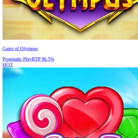
Gates of Olympus
Pragmatic Play
RTP
96.5
%
HOT