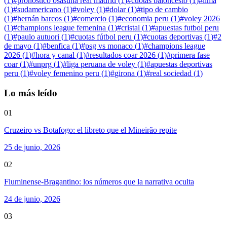
(
1
)
#
pronóstico osasuna real madrid
(
1
)
#
cuotas baloncesto
(
1
)
#
lima
(
1
)
#
sudamericano
(
1
)
#
voley
(
1
)
#
dolar
(
1
)
#
tipo de cambio
(
1
)
#
hernán barcos
(
1
)
#
comercio
(
1
)
#
economia peru
(
1
)
#
voley 2026
(
1
)
#
champions league femenina
(
1
)
#
cristal
(
1
)
#
apuestas futbol peru
(
1
)
#
paulo autuori
(
1
)
#
cuotas fútbol peru
(
1
)
#
cuotas deportivas
(
1
)
#
2
de mayo
(
1
)
#
benfica
(
1
)
#
psg vs monaco
(
1
)
#
champions league
2026
(
1
)
#
hora y canal
(
1
)
#
resultados coar 2026
(
1
)
#
primera fase
coar
(
1
)
#
unprg
(
1
)
#
liga peruana de voley
(
1
)
#
apuestas deportivas
peru
(
1
)
#
voley femenino peru
(
1
)
#
girona
(
1
)
#
real sociedad
(
1
)
Lo más leído
01
Cruzeiro vs Botafogo: el libreto que el Mineirão repite
25 de junio, 2026
02
Fluminense-Bragantino: los números que la narrativa oculta
24 de junio, 2026
03