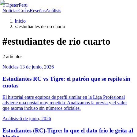
T
TipsterPeru
Noticias
Guías
Reseñas
Análisis
Inicio
›
#estudiantes de rio cuarto
#
estudiantes de rio cuarto
2
artículos
Noticias
·
13 de junio, 2026
Estudiantes RC vs Tigre: el patrón que se repite sin
cuotas
El historial entre equipos de perfil similar en la Liga Profesional
advierte una postal muy repetida. Analizamos la previa y el valor
que asoma incluso sin números oficiales.
Análisis
·
6 de junio, 2026
Estudiantes (RC)-Tigre: lo que el dato frío le grita al