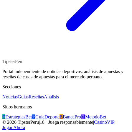
TipsterPeru
Portal independiente de noticias deportivas, análisis de apuestas y
reseñas de casas de apuestas para el mercado peruano.
Secciones
Noticias
Guías
Reseñas
Análisis
Sitios hermanos
E
EstrategiasBet
G
GuiaDeporte
B
BancaPro
M
MetodoBet
©
2026
TipsterPeru
|
18+ Juega responsablemente
|
CasinoVIP
Jugar Ahora