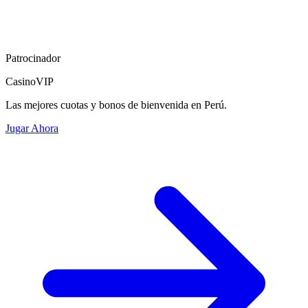
Patrocinador
CasinoVIP
Las mejores cuotas y bonos de bienvenida en Perú.
Jugar Ahora