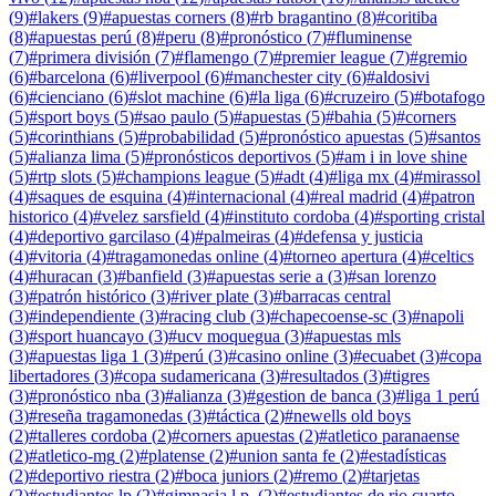
(
9
)
#
lakers
(
9
)
#
apuestas corners
(
8
)
#
rb bragantino
(
8
)
#
coritiba
(
8
)
#
apuestas perú
(
8
)
#
peru
(
8
)
#
pronóstico
(
7
)
#
fluminense
(
7
)
#
primera división
(
7
)
#
flamengo
(
7
)
#
premier league
(
7
)
#
gremio
(
6
)
#
barcelona
(
6
)
#
liverpool
(
6
)
#
manchester city
(
6
)
#
aldosivi
(
6
)
#
cienciano
(
6
)
#
slot machine
(
6
)
#
la liga
(
6
)
#
cruzeiro
(
5
)
#
botafogo
(
5
)
#
sport boys
(
5
)
#
sao paulo
(
5
)
#
apuestas
(
5
)
#
bahia
(
5
)
#
corners
(
5
)
#
corinthians
(
5
)
#
probabilidad
(
5
)
#
pronóstico apuestas
(
5
)
#
santos
(
5
)
#
alianza lima
(
5
)
#
pronósticos deportivos
(
5
)
#
am i in love shine
(
5
)
#
rtp slots
(
5
)
#
champions league
(
5
)
#
adt
(
4
)
#
liga mx
(
4
)
#
mirassol
(
4
)
#
saques de esquina
(
4
)
#
internacional
(
4
)
#
real madrid
(
4
)
#
patron
historico
(
4
)
#
velez sarsfield
(
4
)
#
instituto cordoba
(
4
)
#
sporting cristal
(
4
)
#
deportivo garcilaso
(
4
)
#
palmeiras
(
4
)
#
defensa y justicia
(
4
)
#
vitoria
(
4
)
#
tragamonedas online
(
4
)
#
torneo apertura
(
4
)
#
celtics
(
4
)
#
huracan
(
3
)
#
banfield
(
3
)
#
apuestas serie a
(
3
)
#
san lorenzo
(
3
)
#
patrón histórico
(
3
)
#
river plate
(
3
)
#
barracas central
(
3
)
#
independiente
(
3
)
#
racing club
(
3
)
#
chapecoense-sc
(
3
)
#
napoli
(
3
)
#
sport huancayo
(
3
)
#
ucv moquegua
(
3
)
#
apuestas mls
(
3
)
#
apuestas liga 1
(
3
)
#
perú
(
3
)
#
casino online
(
3
)
#
ecuabet
(
3
)
#
copa
libertadores
(
3
)
#
copa sudamericana
(
3
)
#
resultados
(
3
)
#
tigres
(
3
)
#
pronóstico nba
(
3
)
#
alianza
(
3
)
#
gestion de banca
(
3
)
#
liga 1 perú
(
3
)
#
reseña tragamonedas
(
3
)
#
táctica
(
2
)
#
newells old boys
(
2
)
#
talleres cordoba
(
2
)
#
corners apuestas
(
2
)
#
atletico paranaense
(
2
)
#
atletico-mg
(
2
)
#
platense
(
2
)
#
union santa fe
(
2
)
#
estadísticas
(
2
)
#
deportivo riestra
(
2
)
#
boca juniors
(
2
)
#
remo
(
2
)
#
tarjetas
(
2
)
#
estudiantes lp
(
2
)
#
gimnasia l.p.
(
2
)
#
estudiantes de rio cuarto