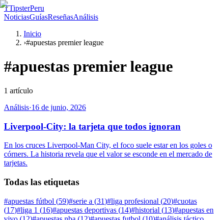
T
TipsterPeru
Noticias
Guías
Reseñas
Análisis
Inicio
›
#apuestas premier league
#
apuestas premier league
1
artículo
Análisis
·
16 de junio, 2026
Liverpool-City: la tarjeta que todos ignoran
En los cruces Liverpool-Man City, el foco suele estar en los goles o
córners. La historia revela que el valor se esconde en el mercado de
tarjetas.
Todas las etiquetas
#
apuestas fútbol
(
59
)
#
serie a
(
31
)
#
liga profesional
(
20
)
#
cuotas
(
17
)
#
liga 1
(
16
)
#
apuestas deportivas
(
14
)
#
historial
(
13
)
#
apuestas en
vivo
(
12
)
#
apuestas nba
(
12
)
#
apuestas futbol
(
10
)
#
análisis táctico