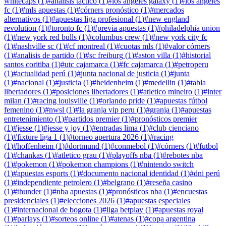
whitecaps
(
1
)
#
analisis tactico
(
1
)
#
los angeles galaxy
(
1
)
#
los angeles
fc
(
1
)
#
mls apuestas
(
1
)
#
córners pronóstico
(
1
)
#
mercados
alternativos
(
1
)
#
apuestas liga profesional
(
1
)
#
new england
revolution
(
1
)
#
toronto fc
(
1
)
#
previa apuestas
(
1
)
#
philadelphia union
(
1
)
#
new york red bulls
(
1
)
#
columbus crew
(
1
)
#
new york city fc
(
1
)
#
nashville sc
(
1
)
#
cf montreal
(
1
)
#
cuotas mls
(
1
)
#
valor córners
(
1
)
#
analisis de partido
(
1
)
#
sc freiburg
(
1
)
#
aston villa
(
1
)
#
historial
santos coritiba
(
1
)
#
utc cajamarca
(
1
)
#
fc cajamarca
(
1
)
#
petroperu
(
1
)
#
actualidad perú
(
1
)
#
junta nacional de justicia
(
1
)
#
junta
(
1
)
#
nacional
(
1
)
#
justicia
(
1
)
#
heidenheim
(
1
)
#
medellin
(
1
)
#
tabla
libertadores
(
1
)
#
posiciones libertadores
(
1
)
#
atletico mineiro
(
1
)
#
inter
milan
(
1
)
#
racing louisville
(
1
)
#
orlando pride
(
1
)
#
apuestas fútbol
femenino
(
1
)
#
nwsl
(
1
)
#
la granja vip peru
(
1
)
#
granja
(
1
)
#
apuestas
entretenimiento
(
1
)
#
partidos premier
(
1
)
#
pronósticos premier
(
1
)
#
jesse
(
1
)
#
jesse y joy
(
1
)
#
entradas lima
(
1
)
#
club cienciano
(
1
)
#
fixture liga 1
(
1
)
#
torneo apertura 2026
(
1
)
#
racing
(
1
)
#
hoffenheim
(
1
)
#
dortmund
(
1
)
#
conmebol
(
1
)
#
córners
(
1
)
#
futbol
(
1
)
#
chankas
(
1
)
#
atletico grau
(
1
)
#
playoffs nba
(
1
)
#
rebotes nba
(
1
)
#
pokemon
(
1
)
#
pokemon champions
(
1
)
#
nintendo switch
(
1
)
#
apuestas esports
(
1
)
#
documento nacional identidad
(
1
)
#
dni perú
(
1
)
#
independiente petrolero
(
1
)
#
belgrano
(
1
)
#
reseña casino
(
1
)
#
thunder
(
1
)
#
nba apuestas
(
1
)
#
pronósticos nba
(
1
)
#
encuestas
presidenciales
(
1
)
#
elecciones 2026
(
1
)
#
apuestas especiales
(
1
)
#
internacional de bogota
(
1
)
#
liga betplay
(
1
)
#
apuestas royal
(
1
)
#
parlays
(
1
)
#
sorteos online
(
1
)
#
atenas
(
1
)
#
copa argentina