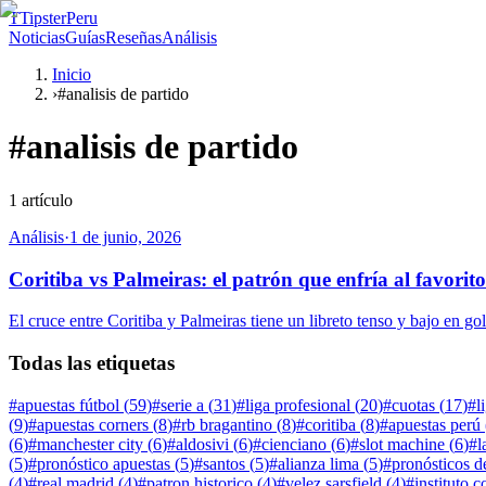
T
TipsterPeru
Noticias
Guías
Reseñas
Análisis
Inicio
›
#analisis de partido
#
analisis de partido
1
artículo
Análisis
·
1 de junio, 2026
Coritiba vs Palmeiras: el patrón que enfría al favorito
El cruce entre Coritiba y Palmeiras tiene un libreto tenso y bajo en gol
Todas las etiquetas
#
apuestas fútbol
(
59
)
#
serie a
(
31
)
#
liga profesional
(
20
)
#
cuotas
(
17
)
#
l
(
9
)
#
apuestas corners
(
8
)
#
rb bragantino
(
8
)
#
coritiba
(
8
)
#
apuestas perú
(
6
)
#
manchester city
(
6
)
#
aldosivi
(
6
)
#
cienciano
(
6
)
#
slot machine
(
6
)
#
l
(
5
)
#
pronóstico apuestas
(
5
)
#
santos
(
5
)
#
alianza lima
(
5
)
#
pronósticos d
(
4
)
#
real madrid
(
4
)
#
patron historico
(
4
)
#
velez sarsfield
(
4
)
#
instituto 