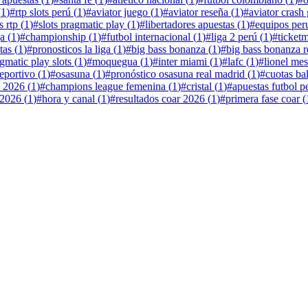
(
1
)
#
rtp slots perú
(
1
)
#
aviator juego
(
1
)
#
aviator reseña
(
1
)
#
aviator crash
s rtp
(
1
)
#
slots pragmatic play
(
1
)
#
libertadores apuestas
(
1
)
#
equipos per
ja
(
1
)
#
championship
(
1
)
#
futbol internacional
(
1
)
#
liga 2 perú
(
1
)
#
ticketm
tas
(
1
)
#
pronosticos la liga
(
1
)
#
big bass bonanza
(
1
)
#
big bass bonanza r
gmatic play slots
(
1
)
#
moquegua
(
1
)
#
inter miami
(
1
)
#
lafc
(
1
)
#
lionel mes
eportivo
(
1
)
#
osasuna
(
1
)
#
pronóstico osasuna real madrid
(
1
)
#
cuotas ba
y 2026
(
1
)
#
champions league femenina
(
1
)
#
cristal
(
1
)
#
apuestas futbol p
 2026
(
1
)
#
hora y canal
(
1
)
#
resultados coar 2026
(
1
)
#
primera fase coar
(