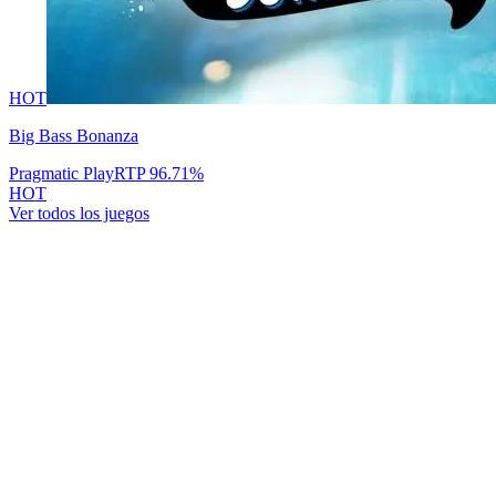
HOT
Big Bass Bonanza
Pragmatic Play
RTP
96.71
%
HOT
Ver todos los juegos