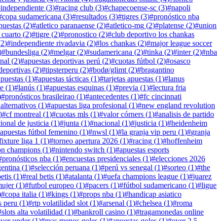
#
independiente
(
3
)
#
racing club
(
3
)
#
chapecoense-sc
(
3
)
#
napoli
#
copa sudamericana
(
3
)
#
resultados
(
3
)
#
tigres
(
3
)
#
pronóstico nba
puestas
(
2
)
#
atletico paranaense
(
2
)
#
atletico-mg
(
2
)
#
platense
(
2
)
#
union
 cuarto
(
2
)
#
tigre
(
2
)
#
pronostico
(
2
)
#
club deportivo los chankas
(
2
)
#
independiente rivadavia
(
2
)
#
los chankas
(
2
)
#
major league soccer
)
#
bundesliga
(
2
)
#
melgar
(
2
)
#
sudamericana
(
2
)
#
tinka
(
2
)
#
inter
(
2
)
#
nba
nal
(
2
)
#
apuestas deportivas perú
(
2
)
#
cuotas fútbol
(
2
)
#
osasco
 deportivas
(
2
)
#
tipsterperu
(
2
)
#
bodø/glimt
(
2
)
#
bragantino
apuestas
(
1
)
#
apuestas tácticas
(
1
)
#
tarjetas apuestas
(
1
)
#
lanus
ue
(
1
)
#
lanús
(
1
)
#
apuestas esquinas
(
1
)
#
previa
(
1
)
#
lectura fria
)
#
pronósticos brasileirao
(
1
)
#
antecedentes
(
1
)
#
fc cincinnati
alternativos
(
1
)
#
apuestas liga profesional
(
1
)
#
new england revolution
)
#
cf montreal
(
1
)
#
cuotas mls
(
1
)
#
valor córners
(
1
)
#
analisis de partido
ional de justicia
(
1
)
#
junta
(
1
)
#
nacional
(
1
)
#
justicia
(
1
)
#
heidenheim
apuestas fútbol femenino
(
1
)
#
nwsl
(
1
)
#
la granja vip peru
(
1
)
#
granja
fixture liga 1
(
1
)
#
torneo apertura 2026
(
1
)
#
racing
(
1
)
#
hoffenheim
n champions
(
1
)
#
nintendo switch
(
1
)
#
apuestas esports
#
pronósticos nba
(
1
)
#
encuestas presidenciales
(
1
)
#
elecciones 2026
gentina
(
1
)
#
selección peruana
(
1
)
#
perú vs senegal
(
1
)
#
sorteo
(
1
)
#
the
etis
(
1
)
#
real betis
(
1
)
#
atalanta
(
1
)
#
uefa champions league
(
1
)
#
juarez
ujer
(
1
)
#
futbol europeo
(
1
)
#
pacers
(
1
)
#
fútbol sudamericano
(
1
)
#
ligue
)
#
copa italia
(
1
)
#
kings
(
1
)
#
props nba
(
1
)
#
handicap asiatico
s peru
(
1
)
#
rtp volatilidad slot
(
1
)
#
arsenal
(
1
)
#
chelsea
(
1
)
#
roma
#
slots alta volatilidad
(
1
)
#
bankroll casino
(
1
)
#
tragamonedas online
ver under
(
1
)
#
mas menos goles
(
1
)
#
apuestas goles
(
1
)
#
over 2.5