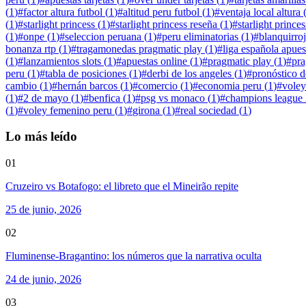
(
1
)
#
factor altura futbol
(
1
)
#
altitud peru futbol
(
1
)
#
ventaja local altura
(
1
)
#
starlight princess
(
1
)
#
starlight princess reseña
(
1
)
#
starlight princes
(
1
)
#
onpe
(
1
)
#
seleccion peruana
(
1
)
#
peru eliminatorias
(
1
)
#
blanquirro
bonanza rtp
(
1
)
#
tragamonedas pragmatic play
(
1
)
#
liga española apues
(
1
)
#
lanzamientos slots
(
1
)
#
apuestas online
(
1
)
#
pragmatic play
(
1
)
#
pra
peru
(
1
)
#
tabla de posiciones
(
1
)
#
derbi de los angeles
(
1
)
#
pronóstico d
cambio
(
1
)
#
hernán barcos
(
1
)
#
comercio
(
1
)
#
economia peru
(
1
)
#
vole
(
1
)
#
2 de mayo
(
1
)
#
benfica
(
1
)
#
psg vs monaco
(
1
)
#
champions league
(
1
)
#
voley femenino peru
(
1
)
#
girona
(
1
)
#
real sociedad
(
1
)
Lo más leído
01
Cruzeiro vs Botafogo: el libreto que el Mineirão repite
25 de junio, 2026
02
Fluminense-Bragantino: los números que la narrativa oculta
24 de junio, 2026
03