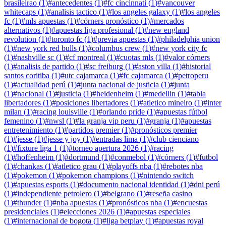
brasileirao
(
1
)
#
antecedentes
(
1
)
#
fc cincinnati
(
1
)
#
vancouver
whitecaps
(
1
)
#
analisis tactico
(
1
)
#
los angeles galaxy
(
1
)
#
los angeles
fc
(
1
)
#
mls apuestas
(
1
)
#
córners pronóstico
(
1
)
#
mercados
alternativos
(
1
)
#
apuestas liga profesional
(
1
)
#
new england
revolution
(
1
)
#
toronto fc
(
1
)
#
previa apuestas
(
1
)
#
philadelphia union
(
1
)
#
new york red bulls
(
1
)
#
columbus crew
(
1
)
#
new york city fc
(
1
)
#
nashville sc
(
1
)
#
cf montreal
(
1
)
#
cuotas mls
(
1
)
#
valor córners
(
1
)
#
analisis de partido
(
1
)
#
sc freiburg
(
1
)
#
aston villa
(
1
)
#
historial
santos coritiba
(
1
)
#
utc cajamarca
(
1
)
#
fc cajamarca
(
1
)
#
petroperu
(
1
)
#
actualidad perú
(
1
)
#
junta nacional de justicia
(
1
)
#
junta
(
1
)
#
nacional
(
1
)
#
justicia
(
1
)
#
heidenheim
(
1
)
#
medellin
(
1
)
#
tabla
libertadores
(
1
)
#
posiciones libertadores
(
1
)
#
atletico mineiro
(
1
)
#
inter
milan
(
1
)
#
racing louisville
(
1
)
#
orlando pride
(
1
)
#
apuestas fútbol
femenino
(
1
)
#
nwsl
(
1
)
#
la granja vip peru
(
1
)
#
granja
(
1
)
#
apuestas
entretenimiento
(
1
)
#
partidos premier
(
1
)
#
pronósticos premier
(
1
)
#
jesse
(
1
)
#
jesse y joy
(
1
)
#
entradas lima
(
1
)
#
club cienciano
(
1
)
#
fixture liga 1
(
1
)
#
torneo apertura 2026
(
1
)
#
racing
(
1
)
#
hoffenheim
(
1
)
#
dortmund
(
1
)
#
conmebol
(
1
)
#
córners
(
1
)
#
futbol
(
1
)
#
chankas
(
1
)
#
atletico grau
(
1
)
#
playoffs nba
(
1
)
#
rebotes nba
(
1
)
#
pokemon
(
1
)
#
pokemon champions
(
1
)
#
nintendo switch
(
1
)
#
apuestas esports
(
1
)
#
documento nacional identidad
(
1
)
#
dni perú
(
1
)
#
independiente petrolero
(
1
)
#
belgrano
(
1
)
#
reseña casino
(
1
)
#
thunder
(
1
)
#
nba apuestas
(
1
)
#
pronósticos nba
(
1
)
#
encuestas
presidenciales
(
1
)
#
elecciones 2026
(
1
)
#
apuestas especiales
(
1
)
#
internacional de bogota
(
1
)
#
liga betplay
(
1
)
#
apuestas royal