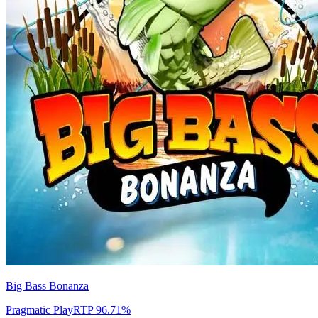
Big Bass Bonanza
Pragmatic Play
RTP
96.71
%