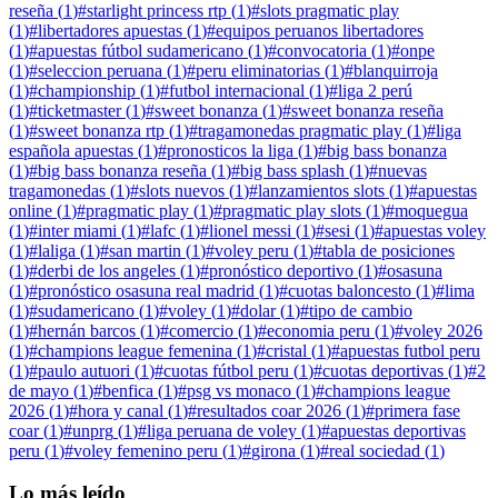
reseña
(
1
)
#
starlight princess rtp
(
1
)
#
slots pragmatic play
(
1
)
#
libertadores apuestas
(
1
)
#
equipos peruanos libertadores
(
1
)
#
apuestas fútbol sudamericano
(
1
)
#
convocatoria
(
1
)
#
onpe
(
1
)
#
seleccion peruana
(
1
)
#
peru eliminatorias
(
1
)
#
blanquirroja
(
1
)
#
championship
(
1
)
#
futbol internacional
(
1
)
#
liga 2 perú
(
1
)
#
ticketmaster
(
1
)
#
sweet bonanza
(
1
)
#
sweet bonanza reseña
(
1
)
#
sweet bonanza rtp
(
1
)
#
tragamonedas pragmatic play
(
1
)
#
liga
española apuestas
(
1
)
#
pronosticos la liga
(
1
)
#
big bass bonanza
(
1
)
#
big bass bonanza reseña
(
1
)
#
big bass splash
(
1
)
#
nuevas
tragamonedas
(
1
)
#
slots nuevos
(
1
)
#
lanzamientos slots
(
1
)
#
apuestas
online
(
1
)
#
pragmatic play
(
1
)
#
pragmatic play slots
(
1
)
#
moquegua
(
1
)
#
inter miami
(
1
)
#
lafc
(
1
)
#
lionel messi
(
1
)
#
sesi
(
1
)
#
apuestas voley
(
1
)
#
laliga
(
1
)
#
san martin
(
1
)
#
voley peru
(
1
)
#
tabla de posiciones
(
1
)
#
derbi de los angeles
(
1
)
#
pronóstico deportivo
(
1
)
#
osasuna
(
1
)
#
pronóstico osasuna real madrid
(
1
)
#
cuotas baloncesto
(
1
)
#
lima
(
1
)
#
sudamericano
(
1
)
#
voley
(
1
)
#
dolar
(
1
)
#
tipo de cambio
(
1
)
#
hernán barcos
(
1
)
#
comercio
(
1
)
#
economia peru
(
1
)
#
voley 2026
(
1
)
#
champions league femenina
(
1
)
#
cristal
(
1
)
#
apuestas futbol peru
(
1
)
#
paulo autuori
(
1
)
#
cuotas fútbol peru
(
1
)
#
cuotas deportivas
(
1
)
#
2
de mayo
(
1
)
#
benfica
(
1
)
#
psg vs monaco
(
1
)
#
champions league
2026
(
1
)
#
hora y canal
(
1
)
#
resultados coar 2026
(
1
)
#
primera fase
coar
(
1
)
#
unprg
(
1
)
#
liga peruana de voley
(
1
)
#
apuestas deportivas
peru
(
1
)
#
voley femenino peru
(
1
)
#
girona
(
1
)
#
real sociedad
(
1
)
Lo más leído