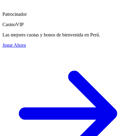
Patrocinador
CasinoVIP
Las mejores cuotas y bonos de bienvenida en Perú.
Jugar Ahora