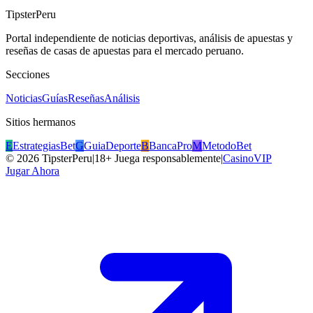
TipsterPeru
Portal independiente de noticias deportivas, análisis de apuestas y
reseñas de casas de apuestas para el mercado peruano.
Secciones
Noticias
Guías
Reseñas
Análisis
Sitios hermanos
E
EstrategiasBet
G
GuiaDeporte
B
BancaPro
M
MetodoBet
©
2026
TipsterPeru
|
18+ Juega responsablemente
|
CasinoVIP
Jugar Ahora