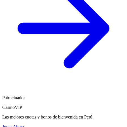
Patrocinador
CasinoVIP
Las mejores cuotas y bonos de bienvenida en Perú.
Jugar Ahora