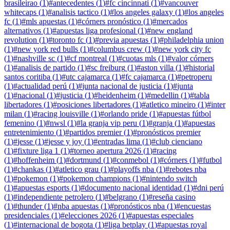
brasileirao
(
1
)
#
antecedentes
(
1
)
#
fc cincinnati
(
1
)
#
vancouver
whitecaps
(
1
)
#
analisis tactico
(
1
)
#
los angeles galaxy
(
1
)
#
los angeles
fc
(
1
)
#
mls apuestas
(
1
)
#
córners pronóstico
(
1
)
#
mercados
alternativos
(
1
)
#
apuestas liga profesional
(
1
)
#
new england
revolution
(
1
)
#
toronto fc
(
1
)
#
previa apuestas
(
1
)
#
philadelphia union
(
1
)
#
new york red bulls
(
1
)
#
columbus crew
(
1
)
#
new york city fc
(
1
)
#
nashville sc
(
1
)
#
cf montreal
(
1
)
#
cuotas mls
(
1
)
#
valor córners
(
1
)
#
analisis de partido
(
1
)
#
sc freiburg
(
1
)
#
aston villa
(
1
)
#
historial
santos coritiba
(
1
)
#
utc cajamarca
(
1
)
#
fc cajamarca
(
1
)
#
petroperu
(
1
)
#
actualidad perú
(
1
)
#
junta nacional de justicia
(
1
)
#
junta
(
1
)
#
nacional
(
1
)
#
justicia
(
1
)
#
heidenheim
(
1
)
#
medellin
(
1
)
#
tabla
libertadores
(
1
)
#
posiciones libertadores
(
1
)
#
atletico mineiro
(
1
)
#
inter
milan
(
1
)
#
racing louisville
(
1
)
#
orlando pride
(
1
)
#
apuestas fútbol
femenino
(
1
)
#
nwsl
(
1
)
#
la granja vip peru
(
1
)
#
granja
(
1
)
#
apuestas
entretenimiento
(
1
)
#
partidos premier
(
1
)
#
pronósticos premier
(
1
)
#
jesse
(
1
)
#
jesse y joy
(
1
)
#
entradas lima
(
1
)
#
club cienciano
(
1
)
#
fixture liga 1
(
1
)
#
torneo apertura 2026
(
1
)
#
racing
(
1
)
#
hoffenheim
(
1
)
#
dortmund
(
1
)
#
conmebol
(
1
)
#
córners
(
1
)
#
futbol
(
1
)
#
chankas
(
1
)
#
atletico grau
(
1
)
#
playoffs nba
(
1
)
#
rebotes nba
(
1
)
#
pokemon
(
1
)
#
pokemon champions
(
1
)
#
nintendo switch
(
1
)
#
apuestas esports
(
1
)
#
documento nacional identidad
(
1
)
#
dni perú
(
1
)
#
independiente petrolero
(
1
)
#
belgrano
(
1
)
#
reseña casino
(
1
)
#
thunder
(
1
)
#
nba apuestas
(
1
)
#
pronósticos nba
(
1
)
#
encuestas
presidenciales
(
1
)
#
elecciones 2026
(
1
)
#
apuestas especiales
(
1
)
#
internacional de bogota
(
1
)
#
liga betplay
(
1
)
#
apuestas royal