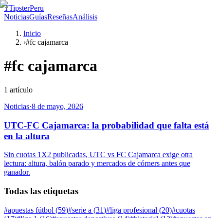
T
TipsterPeru
Noticias
Guías
Reseñas
Análisis
Inicio
›
#fc cajamarca
#
fc cajamarca
1
artículo
Noticias
·
8 de mayo, 2026
UTC-FC Cajamarca: la probabilidad que falta está
en la altura
Sin cuotas 1X2 publicadas, UTC vs FC Cajamarca exige otra
lectura: altura, balón parado y mercados de córners antes que
ganador.
Todas las etiquetas
#
apuestas fútbol
(
59
)
#
serie a
(
31
)
#
liga profesional
(
20
)
#
cuotas