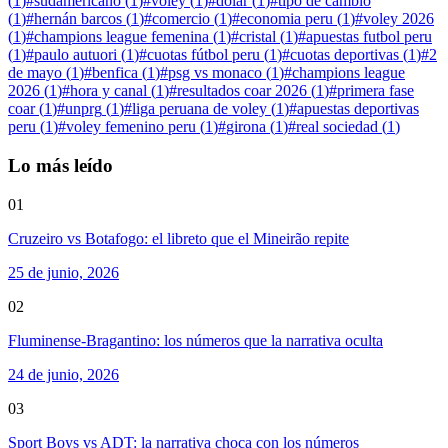
(
1
)
#
sudamericano
(
1
)
#
voley
(
1
)
#
dolar
(
1
)
#
tipo de cambio
(
1
)
#
hernán barcos
(
1
)
#
comercio
(
1
)
#
economia peru
(
1
)
#
voley 2026
(
1
)
#
champions league femenina
(
1
)
#
cristal
(
1
)
#
apuestas futbol peru
(
1
)
#
paulo autuori
(
1
)
#
cuotas fútbol peru
(
1
)
#
cuotas deportivas
(
1
)
#
2
de mayo
(
1
)
#
benfica
(
1
)
#
psg vs monaco
(
1
)
#
champions league
2026
(
1
)
#
hora y canal
(
1
)
#
resultados coar 2026
(
1
)
#
primera fase
coar
(
1
)
#
unprg
(
1
)
#
liga peruana de voley
(
1
)
#
apuestas deportivas
peru
(
1
)
#
voley femenino peru
(
1
)
#
girona
(
1
)
#
real sociedad
(
1
)
Lo más leído
01
Cruzeiro vs Botafogo: el libreto que el Mineirão repite
25 de junio, 2026
02
Fluminense-Bragantino: los números que la narrativa oculta
24 de junio, 2026
03
Sport Boys vs ADT: la narrativa choca con los números