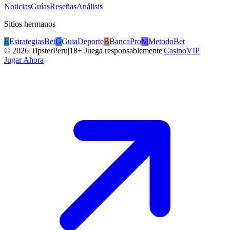
Noticias
Guías
Reseñas
Análisis
Sitios hermanos
E
EstrategiasBet
G
GuiaDeporte
B
BancaPro
M
MetodoBet
©
2026
TipsterPeru
|
18+ Juega responsablemente
|
CasinoVIP
Jugar Ahora