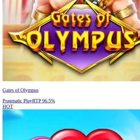
Gates of Olympus
Pragmatic Play
RTP
96.5
%
HOT