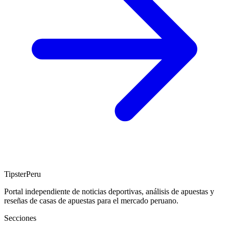
TipsterPeru
Portal independiente de noticias deportivas, análisis de apuestas y
reseñas de casas de apuestas para el mercado peruano.
Secciones