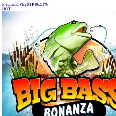
Pragmatic Play
RTP
96.51
%
HOT