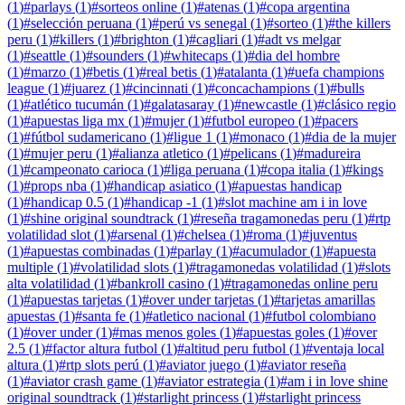
(
1
)
#
parlays
(
1
)
#
sorteos online
(
1
)
#
atenas
(
1
)
#
copa argentina
(
1
)
#
selección peruana
(
1
)
#
perú vs senegal
(
1
)
#
sorteo
(
1
)
#
the killers
peru
(
1
)
#
killers
(
1
)
#
brighton
(
1
)
#
cagliari
(
1
)
#
adt vs melgar
(
1
)
#
seattle
(
1
)
#
sounders
(
1
)
#
whitecaps
(
1
)
#
dia del hombre
(
1
)
#
marzo
(
1
)
#
betis
(
1
)
#
real betis
(
1
)
#
atalanta
(
1
)
#
uefa champions
league
(
1
)
#
juarez
(
1
)
#
cincinnati
(
1
)
#
concachampions
(
1
)
#
bulls
(
1
)
#
atlético tucumán
(
1
)
#
galatasaray
(
1
)
#
newcastle
(
1
)
#
clásico regio
(
1
)
#
apuestas liga mx
(
1
)
#
mujer
(
1
)
#
futbol europeo
(
1
)
#
pacers
(
1
)
#
fútbol sudamericano
(
1
)
#
ligue 1
(
1
)
#
monaco
(
1
)
#
dia de la mujer
(
1
)
#
mujer peru
(
1
)
#
alianza atletico
(
1
)
#
pelicans
(
1
)
#
madureira
(
1
)
#
campeonato carioca
(
1
)
#
liga peruana
(
1
)
#
copa italia
(
1
)
#
kings
(
1
)
#
props nba
(
1
)
#
handicap asiatico
(
1
)
#
apuestas handicap
(
1
)
#
handicap 0.5
(
1
)
#
handicap -1
(
1
)
#
slot machine am i in love
(
1
)
#
shine original soundtrack
(
1
)
#
reseña tragamonedas peru
(
1
)
#
rtp
volatilidad slot
(
1
)
#
arsenal
(
1
)
#
chelsea
(
1
)
#
roma
(
1
)
#
juventus
(
1
)
#
apuestas combinadas
(
1
)
#
parlay
(
1
)
#
acumulador
(
1
)
#
apuesta
multiple
(
1
)
#
volatilidad slots
(
1
)
#
tragamonedas volatilidad
(
1
)
#
slots
alta volatilidad
(
1
)
#
bankroll casino
(
1
)
#
tragamonedas online peru
(
1
)
#
apuestas tarjetas
(
1
)
#
over under tarjetas
(
1
)
#
tarjetas amarillas
apuestas
(
1
)
#
santa fe
(
1
)
#
atletico nacional
(
1
)
#
futbol colombiano
(
1
)
#
over under
(
1
)
#
mas menos goles
(
1
)
#
apuestas goles
(
1
)
#
over
2.5
(
1
)
#
factor altura futbol
(
1
)
#
altitud peru futbol
(
1
)
#
ventaja local
altura
(
1
)
#
rtp slots perú
(
1
)
#
aviator juego
(
1
)
#
aviator reseña
(
1
)
#
aviator crash game
(
1
)
#
aviator estrategia
(
1
)
#
am i in love shine
original soundtrack
(
1
)
#
starlight princess
(
1
)
#
starlight princess