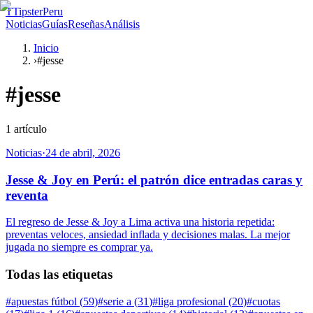
T
TipsterPeru
Noticias
Guías
Reseñas
Análisis
Inicio
›
#jesse
#
jesse
1
artículo
Noticias
·
24 de abril, 2026
Jesse & Joy en Perú: el patrón dice entradas caras y
reventa
El regreso de Jesse & Joy a Lima activa una historia repetida:
preventas veloces, ansiedad inflada y decisiones malas. La mejor
jugada no siempre es comprar ya.
Todas las etiquetas
#
apuestas fútbol
(
59
)
#
serie a
(
31
)
#
liga profesional
(
20
)
#
cuotas