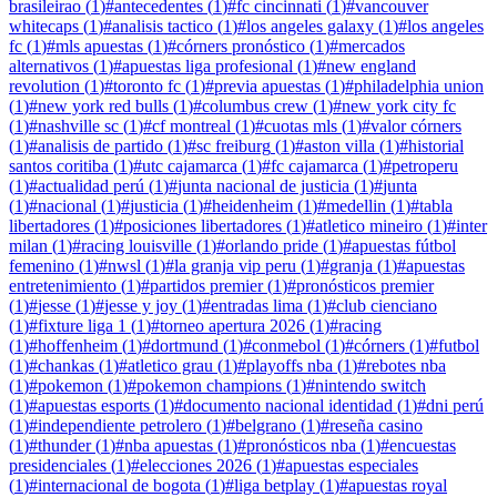
brasileirao
(
1
)
#
antecedentes
(
1
)
#
fc cincinnati
(
1
)
#
vancouver
whitecaps
(
1
)
#
analisis tactico
(
1
)
#
los angeles galaxy
(
1
)
#
los angeles
fc
(
1
)
#
mls apuestas
(
1
)
#
córners pronóstico
(
1
)
#
mercados
alternativos
(
1
)
#
apuestas liga profesional
(
1
)
#
new england
revolution
(
1
)
#
toronto fc
(
1
)
#
previa apuestas
(
1
)
#
philadelphia union
(
1
)
#
new york red bulls
(
1
)
#
columbus crew
(
1
)
#
new york city fc
(
1
)
#
nashville sc
(
1
)
#
cf montreal
(
1
)
#
cuotas mls
(
1
)
#
valor córners
(
1
)
#
analisis de partido
(
1
)
#
sc freiburg
(
1
)
#
aston villa
(
1
)
#
historial
santos coritiba
(
1
)
#
utc cajamarca
(
1
)
#
fc cajamarca
(
1
)
#
petroperu
(
1
)
#
actualidad perú
(
1
)
#
junta nacional de justicia
(
1
)
#
junta
(
1
)
#
nacional
(
1
)
#
justicia
(
1
)
#
heidenheim
(
1
)
#
medellin
(
1
)
#
tabla
libertadores
(
1
)
#
posiciones libertadores
(
1
)
#
atletico mineiro
(
1
)
#
inter
milan
(
1
)
#
racing louisville
(
1
)
#
orlando pride
(
1
)
#
apuestas fútbol
femenino
(
1
)
#
nwsl
(
1
)
#
la granja vip peru
(
1
)
#
granja
(
1
)
#
apuestas
entretenimiento
(
1
)
#
partidos premier
(
1
)
#
pronósticos premier
(
1
)
#
jesse
(
1
)
#
jesse y joy
(
1
)
#
entradas lima
(
1
)
#
club cienciano
(
1
)
#
fixture liga 1
(
1
)
#
torneo apertura 2026
(
1
)
#
racing
(
1
)
#
hoffenheim
(
1
)
#
dortmund
(
1
)
#
conmebol
(
1
)
#
córners
(
1
)
#
futbol
(
1
)
#
chankas
(
1
)
#
atletico grau
(
1
)
#
playoffs nba
(
1
)
#
rebotes nba
(
1
)
#
pokemon
(
1
)
#
pokemon champions
(
1
)
#
nintendo switch
(
1
)
#
apuestas esports
(
1
)
#
documento nacional identidad
(
1
)
#
dni perú
(
1
)
#
independiente petrolero
(
1
)
#
belgrano
(
1
)
#
reseña casino
(
1
)
#
thunder
(
1
)
#
nba apuestas
(
1
)
#
pronósticos nba
(
1
)
#
encuestas
presidenciales
(
1
)
#
elecciones 2026
(
1
)
#
apuestas especiales
(
1
)
#
internacional de bogota
(
1
)
#
liga betplay
(
1
)
#
apuestas royal