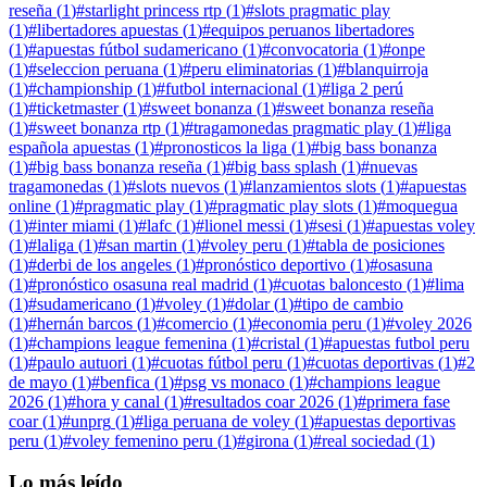
reseña
(
1
)
#
starlight princess rtp
(
1
)
#
slots pragmatic play
(
1
)
#
libertadores apuestas
(
1
)
#
equipos peruanos libertadores
(
1
)
#
apuestas fútbol sudamericano
(
1
)
#
convocatoria
(
1
)
#
onpe
(
1
)
#
seleccion peruana
(
1
)
#
peru eliminatorias
(
1
)
#
blanquirroja
(
1
)
#
championship
(
1
)
#
futbol internacional
(
1
)
#
liga 2 perú
(
1
)
#
ticketmaster
(
1
)
#
sweet bonanza
(
1
)
#
sweet bonanza reseña
(
1
)
#
sweet bonanza rtp
(
1
)
#
tragamonedas pragmatic play
(
1
)
#
liga
española apuestas
(
1
)
#
pronosticos la liga
(
1
)
#
big bass bonanza
(
1
)
#
big bass bonanza reseña
(
1
)
#
big bass splash
(
1
)
#
nuevas
tragamonedas
(
1
)
#
slots nuevos
(
1
)
#
lanzamientos slots
(
1
)
#
apuestas
online
(
1
)
#
pragmatic play
(
1
)
#
pragmatic play slots
(
1
)
#
moquegua
(
1
)
#
inter miami
(
1
)
#
lafc
(
1
)
#
lionel messi
(
1
)
#
sesi
(
1
)
#
apuestas voley
(
1
)
#
laliga
(
1
)
#
san martin
(
1
)
#
voley peru
(
1
)
#
tabla de posiciones
(
1
)
#
derbi de los angeles
(
1
)
#
pronóstico deportivo
(
1
)
#
osasuna
(
1
)
#
pronóstico osasuna real madrid
(
1
)
#
cuotas baloncesto
(
1
)
#
lima
(
1
)
#
sudamericano
(
1
)
#
voley
(
1
)
#
dolar
(
1
)
#
tipo de cambio
(
1
)
#
hernán barcos
(
1
)
#
comercio
(
1
)
#
economia peru
(
1
)
#
voley 2026
(
1
)
#
champions league femenina
(
1
)
#
cristal
(
1
)
#
apuestas futbol peru
(
1
)
#
paulo autuori
(
1
)
#
cuotas fútbol peru
(
1
)
#
cuotas deportivas
(
1
)
#
2
de mayo
(
1
)
#
benfica
(
1
)
#
psg vs monaco
(
1
)
#
champions league
2026
(
1
)
#
hora y canal
(
1
)
#
resultados coar 2026
(
1
)
#
primera fase
coar
(
1
)
#
unprg
(
1
)
#
liga peruana de voley
(
1
)
#
apuestas deportivas
peru
(
1
)
#
voley femenino peru
(
1
)
#
girona
(
1
)
#
real sociedad
(
1
)
Lo más leído