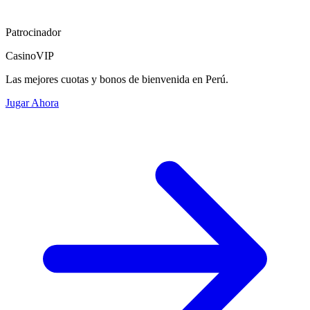
Patrocinador
CasinoVIP
Las mejores cuotas y bonos de bienvenida en Perú.
Jugar Ahora